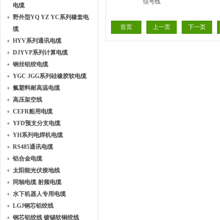
电缆
低烟无卤耐火电缆厂家
低烟无卤
野外型YQ YZ YC系列橡套电
首页
上一页
下一页
缆
HYV系列通讯电缆
DJYVP系列计算电缆
钢丝铝绞电缆
YGC JGG系列硅橡胶软电缆
氟塑料耐高温电缆
高压架空线
CEFR船用电缆
YFD预支分支电缆
YH系列电焊机电缆
RS485通讯电缆
铝合金电缆
太阳能光伏接地线
同轴电缆 射频电缆
水下机器人专用电缆
LGJ钢芯铝绞线
钢芯铝绞线 镀锡软铜绞线