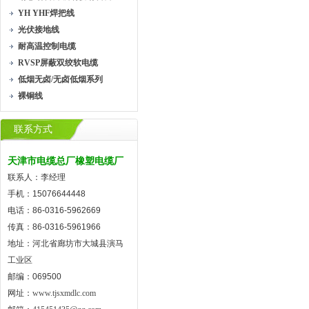
YH YHF焊把线
光伏接地线
耐高温控制电缆
RVSP屏蔽双绞软电缆
低烟无卤/无卤低烟系列
裸铜线
联系方式
天津市电缆总厂橡塑电缆厂
联系人：李经理
手机：15076644448
电话：86-0316-5962669
传真：86-0316-5961966
地址：河北省廊坊市大城县演马
工业区
邮编：069500
网址：
www.tjsxmdlc.com