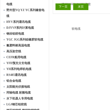
电缆
下一页
末页
野外型YQ YZ YC系列橡套电
缆
HYV系列通讯电缆
DJYVP系列计算电缆
钢丝铝绞电缆
YGC JGG系列硅橡胶软电缆
氟塑料耐高温电缆
高压架空线
CEFR船用电缆
YFD预支分支电缆
YH系列电焊机电缆
RS485通讯电缆
铝合金电缆
太阳能光伏接地线
同轴电缆 射频电缆
水下机器人专用电缆
LGJ钢芯铝绞线