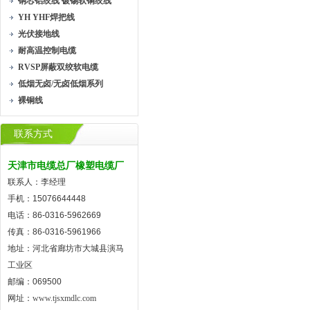
钢芯铝绞线 镀锡软铜绞线
YH YHF焊把线
光伏接地线
耐高温控制电缆
RVSP屏蔽双绞软电缆
低烟无卤/无卤低烟系列
裸铜线
联系方式
天津市电缆总厂橡塑电缆厂
联系人：李经理
手机：15076644448
电话：86-0316-5962669
传真：86-0316-5961966
地址：河北省廊坊市大城县演马
工业区
邮编：069500
网址：
www.tjsxmdlc.com