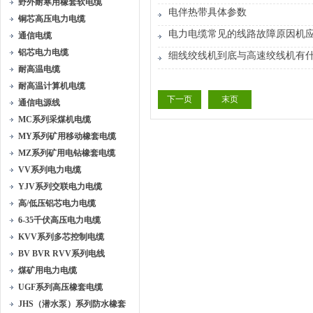
野外耐寒用橡套软电缆
电伴热带具体参数
铜芯高压电力电缆
电力电缆常见的线路故障原因机
通信电缆
铝芯电力电缆
细线绞线机到底与高速绞线机有
耐高温电缆
耐高温计算机电缆
下一页
末页
通信电源线
MC系列采煤机电缆
MY系列矿用移动橡套电缆
MZ系列矿用电钻橡套电缆
VV系列电力电缆
YJV系列交联电力电缆
高/低压铝芯电力电缆
6-35千伏高压电力电缆
KVV系列多芯控制电缆
BV BVR RVV系列电线
煤矿用电力电缆
UGF系列高压橡套电缆
JHS（潜水泵）系列防水橡套