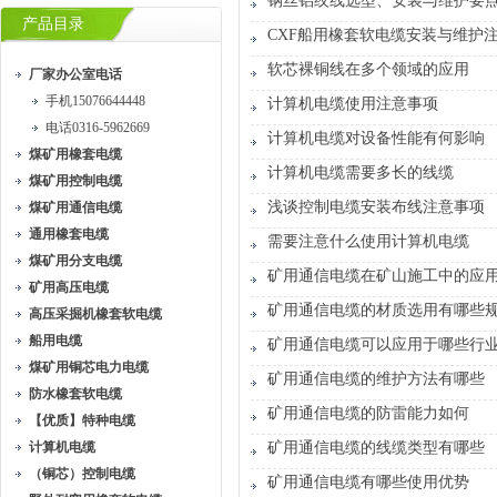
钢丝铝绞线选型、安装与维护要
产品目录
CXF船用橡套软电缆安装与维护
软芯裸铜线在多个领域的应用
厂家办公室电话
手机15076644448
计算机电缆使用注意事项
电话0316-5962669
计算机电缆对设备性能有何影响
煤矿用橡套电缆
计算机电缆需要多长的线缆
煤矿用控制电缆
浅谈控制电缆安装布线注意事项
煤矿用通信电缆
通用橡套电缆
需要注意什么使用计算机电缆
煤矿用分支电缆
矿用通信电缆在矿山施工中的应
矿用高压电缆
矿用通信电缆的材质选用有哪些
高压采掘机橡套软电缆
船用电缆
矿用通信电缆可以应用于哪些行
煤矿用铜芯电力电缆
矿用通信电缆的维护方法有哪些
防水橡套软电缆
矿用通信电缆的防雷能力如何
【优质】特种电缆
计算机电缆
矿用通信电缆的线缆类型有哪些
（铜芯）控制电缆
矿用通信电缆有哪些使用优势