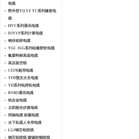
电缆
野外型YQ YZ YC系列橡套电
缆
HYV系列通讯电缆
DJYVP系列计算电缆
钢丝铝绞电缆
YGC JGG系列硅橡胶软电缆
氟塑料耐高温电缆
高压架空线
CEFR船用电缆
YFD预支分支电缆
YH系列电焊机电缆
RS485通讯电缆
铝合金电缆
太阳能光伏接地线
同轴电缆 射频电缆
水下机器人专用电缆
LGJ钢芯铝绞线
钢芯铝绞线 镀锡软铜绞线