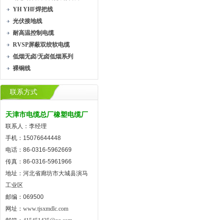
YH YHF焊把线
光伏接地线
耐高温控制电缆
RVSP屏蔽双绞软电缆
低烟无卤/无卤低烟系列
裸铜线
联系方式
天津市电缆总厂橡塑电缆厂
联系人：李经理
手机：15076644448
电话：86-0316-5962669
传真：86-0316-5961966
地址：河北省廊坊市大城县演马
工业区
邮编：069500
网址：
www.tjsxmdlc.com