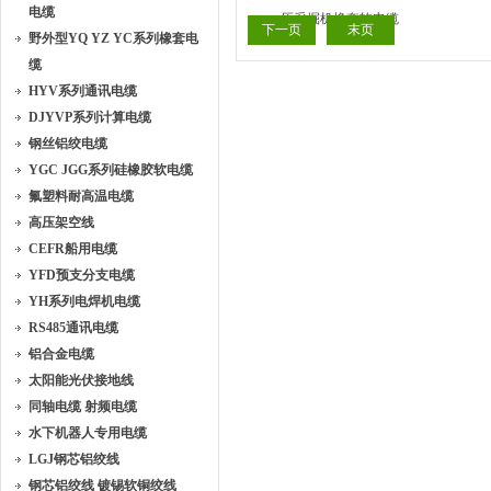
电缆
下一页
末页
野外型YQ YZ YC系列橡套电
缆
HYV系列通讯电缆
DJYVP系列计算电缆
钢丝铝绞电缆
YGC JGG系列硅橡胶软电缆
氟塑料耐高温电缆
高压架空线
CEFR船用电缆
YFD预支分支电缆
YH系列电焊机电缆
RS485通讯电缆
铝合金电缆
太阳能光伏接地线
同轴电缆 射频电缆
水下机器人专用电缆
LGJ钢芯铝绞线
钢芯铝绞线 镀锡软铜绞线