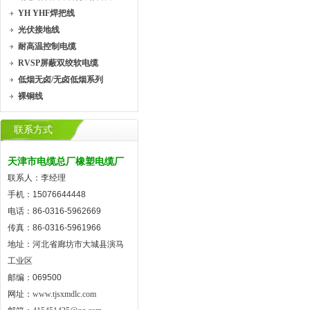
YH YHF焊把线
光伏接地线
耐高温控制电缆
RVSP屏蔽双绞软电缆
低烟无卤/无卤低烟系列
裸铜线
联系方式
天津市电缆总厂橡塑电缆厂
联系人：李经理
手机：15076644448
电话：86-0316-5962669
传真：86-0316-5961966
地址：河北省廊坊市大城县演马
工业区
邮编：069500
网址：
www.tjsxmdlc.com