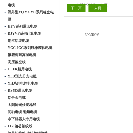
电缆
下一页
末页
野外型YQ YZ YC系列橡套电
缆
HYV系列通讯电缆
DJYVP系列计算电缆
钢丝铝绞电缆
YGC JGG系列硅橡胶软电缆
氟塑料耐高温电缆
高压架空线
CEFR船用电缆
YFD预支分支电缆
YH系列电焊机电缆
RS485通讯电缆
铝合金电缆
太阳能光伏接地线
同轴电缆 射频电缆
水下机器人专用电缆
LGJ钢芯铝绞线