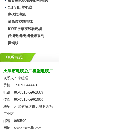
钢芯铝绞线 镀锡软铜绞线
YH YHF焊把线
光伏接地线
耐高温控制电缆
RVSP屏蔽双绞软电缆
低烟无卤/无卤低烟系列
裸铜线
联系方式
天津市电缆总厂橡塑电缆厂
联系人：李经理
手机：15076644448
电话：86-0316-5962669
传真：86-0316-5961966
地址：河北省廊坊市大城县演马
工业区
邮编：069500
网址：
www.tjsxmdlc.com