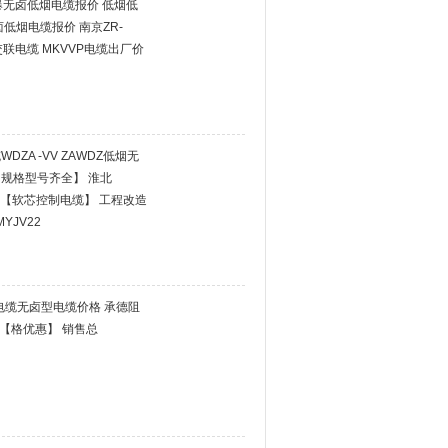
防爆无卤低烟电缆报价 低烟低
低烟电缆报价 南京ZR-
阻燃交联电缆 MKVVP电缆出厂价
ZA -VV ZAWDZ低烟无
规格型号齐全】 淮北
缆【软芯控制电缆】 工程改造
MYJV22
燃电缆无卤型电缆价格 承德阻
缆【格优惠】 销售总