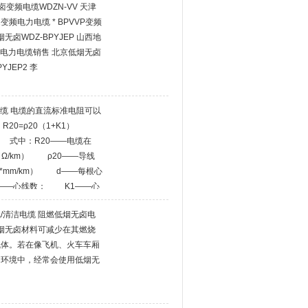
卤变频电缆WDZN-VV 天津
2变频电力电缆 * BPVVP变频
无卤WDZ-BPYJEP 山西地
变频电力电缆销售 北京低烟无卤
YJEP2 李
火电缆 电缆的直流标准电阻可以
0=ρ20（1+K1）
×10 式中：R20——电缆在
Ω/km） ρ20——导线
*mm/km） d——每根心
——心线数； K1——心
/清洁电缆 阻燃低烟无卤电
低烟无卤材料可减少在其燃烧
气体。若在像飞机、火车车厢
的环境中，经常会使用低烟无