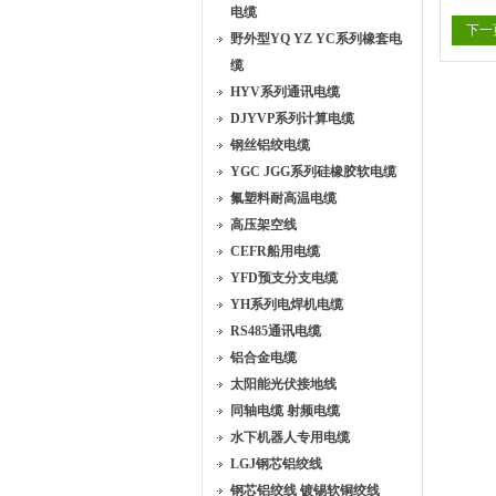
电缆
下一
野外型YQ YZ YC系列橡套电
缆
HYV系列通讯电缆
DJYVP系列计算电缆
钢丝铝绞电缆
YGC JGG系列硅橡胶软电缆
氟塑料耐高温电缆
高压架空线
CEFR船用电缆
YFD预支分支电缆
YH系列电焊机电缆
RS485通讯电缆
铝合金电缆
太阳能光伏接地线
同轴电缆 射频电缆
水下机器人专用电缆
LGJ钢芯铝绞线
钢芯铝绞线 镀锡软铜绞线