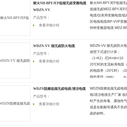
耐火NH-BPYJEP低烟无
耐火NH-BPYJEP低烟无卤变频电缆
低烟无卤WDZ-BPYJEP
WDZN-VV
电缆/仪表用变频电缆/低烟
产品型号：
区电线电缆/BP-VVP
查看详细介绍
特种变频器电缆 WDZ-BP
WDZN-VV 烟无卤防
WDZN-VV 烟无卤防火电缆
按照下式进行计算： R2
产品型号：
（1+K2）/∏/4×dn
查看详细介绍
20℃时的支流标准电阻（
的电阻率（20℃时）（Ω
线的直径（mm） n
线扭绞率，约0.0
WDZN阻燃低烟无卤电线
WDZN阻燃低烟无卤电线/清洁电缆
线/清洁电缆生产厂家 
产品型号：
时产生的有毒、腐蚀性
查看详细介绍
或是在船舶等通风不良
卤的材料。