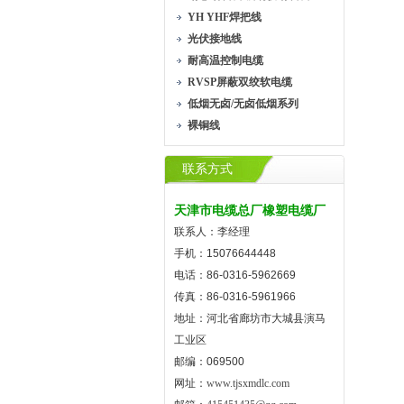
YH YHF焊把线
光伏接地线
耐高温控制电缆
RVSP屏蔽双绞软电缆
低烟无卤/无卤低烟系列
裸铜线
联系方式
天津市电缆总厂橡塑电缆厂
联系人：李经理
手机：15076644448
电话：86-0316-5962669
传真：86-0316-5961966
地址：河北省廊坊市大城县演马
工业区
邮编：069500
网址：
www.tjsxmdlc.com