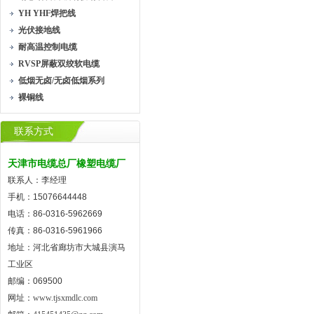
YH YHF焊把线
光伏接地线
耐高温控制电缆
RVSP屏蔽双绞软电缆
低烟无卤/无卤低烟系列
裸铜线
联系方式
天津市电缆总厂橡塑电缆厂
联系人：李经理
手机：15076644448
电话：86-0316-5962669
传真：86-0316-5961966
地址：河北省廊坊市大城县演马
工业区
邮编：069500
网址：
www.tjsxmdlc.com