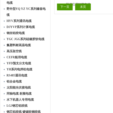
电缆
下一页
末页
野外型YQ YZ YC系列橡套电
缆
HYV系列通讯电缆
DJYVP系列计算电缆
钢丝铝绞电缆
YGC JGG系列硅橡胶软电缆
氟塑料耐高温电缆
高压架空线
CEFR船用电缆
YFD预支分支电缆
YH系列电焊机电缆
RS485通讯电缆
铝合金电缆
太阳能光伏接地线
同轴电缆 射频电缆
水下机器人专用电缆
LGJ钢芯铝绞线
钢芯铝绞线 镀锡软铜绞线