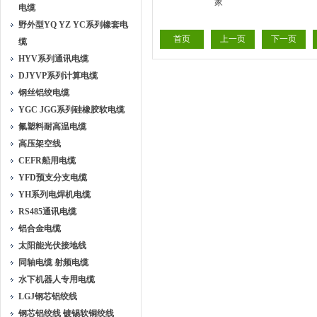
电缆
16/3mm室外架空铝裸导
LGJ185/2
野外型YQ YZ YC系列橡套电
线
铝
首页
上一页
下一页
缆
HYV系列通讯电缆
DJYVP系列计算电缆
钢丝铝绞电缆
YGC JGG系列硅橡胶软电缆
氟塑料耐高温电缆
高压架空线
CEFR船用电缆
YFD预支分支电缆
YH系列电焊机电缆
RS485通讯电缆
铝合金电缆
太阳能光伏接地线
同轴电缆 射频电缆
水下机器人专用电缆
LGJ钢芯铝绞线
钢芯铝绞线 镀锡软铜绞线