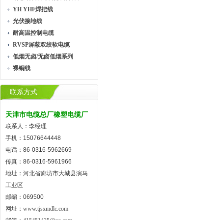
YH YHF焊把线
光伏接地线
耐高温控制电缆
RVSP屏蔽双绞软电缆
低烟无卤/无卤低烟系列
裸铜线
联系方式
天津市电缆总厂橡塑电缆厂
联系人：李经理
手机：15076644448
电话：86-0316-5962669
传真：86-0316-5961966
地址：河北省廊坊市大城县演马
工业区
邮编：069500
网址：
www.tjsxmdlc.com