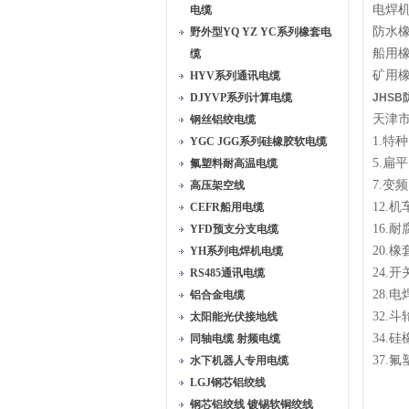
电焊机
电缆
防水橡
野外型YQ YZ YC系列橡套电
船用橡
缆
矿用橡套
HYV系列通讯电缆
DJYVP系列计算电缆
JHSB
天津
钢丝铝绞电缆
1.特
YGC JGG系列硅橡胶软电缆
5.扁
氟塑料耐高温电缆
7.变
高压架空线
12.
CEFR船用电缆
16.
YFD预支分支电缆
20.
YH系列电焊机电缆
24.
RS485通讯电缆
28.
铝合金电缆
32.
太阳能光伏接地线
34.
同轴电缆 射频电缆
37.
水下机器人专用电缆
LGJ钢芯铝绞线
钢芯铝绞线 镀锡软铜绞线