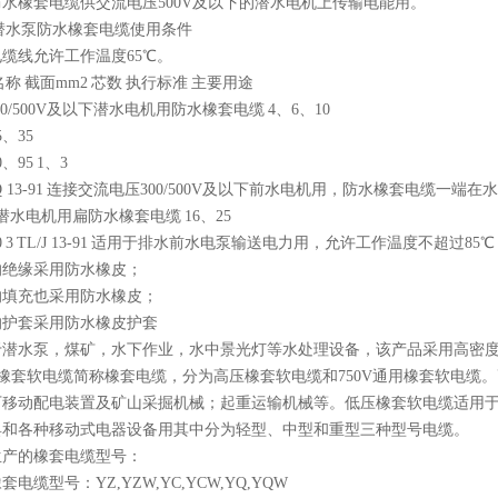
橡套电缆供交流电压500V及以下的潜水电机上传输电能用。
潜水泵防水橡套电缆使用条件
线允许工作温度65℃。
名称
截面mm2
芯数
执行标准
主要用途
00/500V及以下潜水电机用防水橡套电缆
4、6、10
5、35
0、95
1、3
 13-91
连接交流电压300/500V及以下前水电机用，防水橡套电缆一端在
潜水电机用扁防水橡套电缆
16、25
0
3
TL/J 13-91
适用于排水前水电泵输送电力用，允许工作温度不超过85℃
的绝缘采用防水橡皮；
的填充也采用防水橡皮；
的护套采用防水橡皮护套
于潜水泵，煤矿，水下作业，水中景光灯等水处理设备，该产品采用高密
套软电缆简称橡套电缆，分为高压橡套软电缆和750V通用橡套软电缆。
下移动配电装置及矿山采掘机械；起重运输机械等。低压橡套软电缆适用于交
具和各种移动式电器设备用其中分为轻型、中型和重型三种型号电缆。
生产的橡套电缆型号：
套电缆型号：YZ,YZW,YC,YCW,YQ,YQW