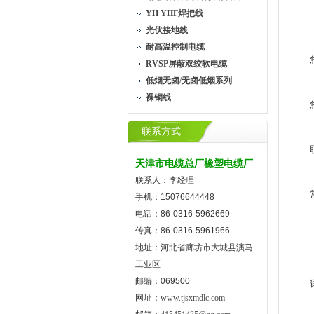
YH YHF焊把线
光伏接地线
耐高温控制电缆
RVSP屏蔽双绞软电缆
低烟无卤/无卤低烟系列
裸铜线
联系方式
天津市电缆总厂橡塑电缆厂
联系人：李经理
手机：15076644448
电话：86-0316-5962669
传真：86-0316-5961966
地址：河北省廊坊市大城县演马
工业区
邮编：069500
网址：
www.tjsxmdlc.com