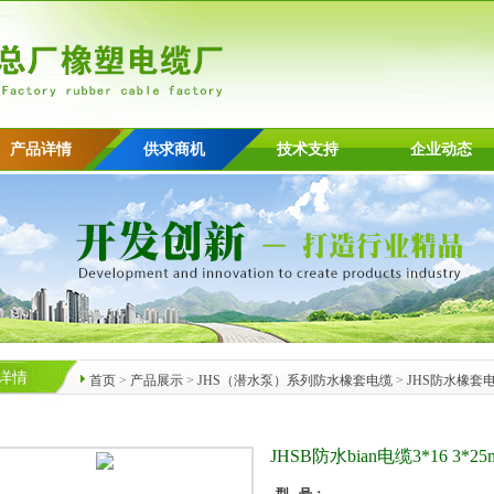
产品详情
供求商机
技术支持
企业动态
详情
首页
>
产品展示
>
JHS（潜水泵）系列防水橡套电缆
>
JHS防水橡套
JHSB防水bian电缆3*16 3*