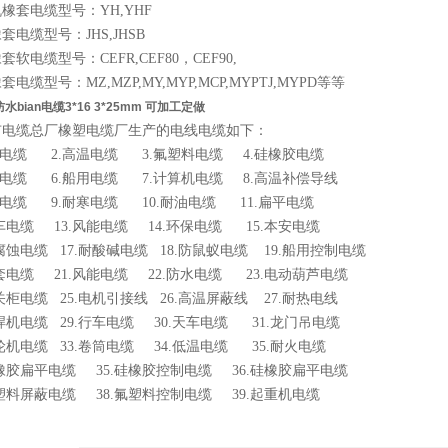
橡套电缆型号：YH,YHF
套电缆型号：JHS,JHSB
套软电缆型号：CEFR,CEF80，CEF90,
电缆型号：MZ,MZP,MY,MYP,MCP,MYPTJ,MYPD等等
防水bian电缆3*16 3*25mm 可加工定做
市电缆总厂橡塑电缆厂生产的电线电缆如下：
种电缆 2.高温电缆 3.氟塑料电缆 4.硅橡胶电缆
平电缆 6.船用电缆 7.计算机电缆 8.高温补偿导线
频电缆 9.耐寒电缆 10.耐油电缆 11.扁平电缆
机车电缆 13.风能电缆 14.环保电缆 15.本安电缆
耐腐蚀电缆 17.耐酸碱电缆 18.防鼠蚁电缆 19.船用控制电缆
橡套电缆 21.风能电缆 22.防水电缆 23.电动葫芦电缆
开关柜电缆 25.电机引接线 26.高温屏蔽线 27.耐热电线
电焊机电缆 29.行车电缆 30.天车电缆 31.龙门吊电缆
斗轮机电缆 33.卷筒电缆 34.低温电缆 35.耐火电缆
硅橡胶扁平电缆 35.硅橡胶控制电缆 36.硅橡胶扁平电缆
氟塑料屏蔽电缆 38.氟塑料控制电缆 39.起重机电缆