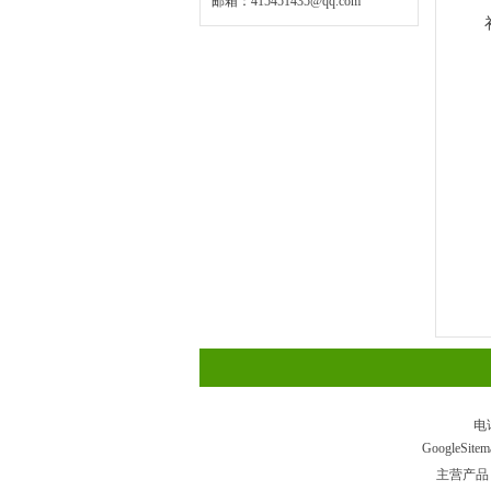
邮箱：
415451435@qq.com
电
GoogleSitem
主营产品