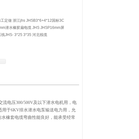
加工定做 浙江jhs JHSB3*6+4*12国标3C
mm潜水橡胶扁电缆 JHS JHSP16mm屏
S- 3*25 3*35 河北线缆
交流电压300/500V及以下潜水电机用，电
 适用于6KV排水潜水电泵输送电力用，允
防水橡套电缆弯曲性能良好，能承受经常