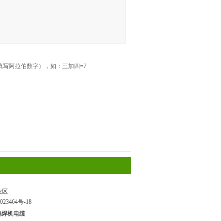
填写阿拉伯数字），如：三加四=7
业区
023464号-18
电焊机电缆