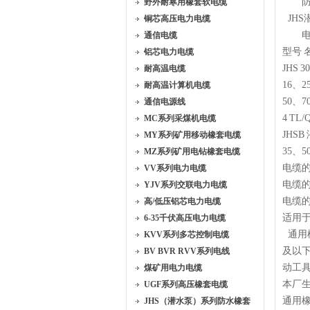
防水
野外耐寒用橡套软电缆
JHS
铜芯高压电力电缆
电缆
通信电缆
型号
铝芯电力电缆
JHS
3
耐高温电缆
16、2
耐高温计算机电缆
50、7
通信电源线
4
TL/Q
MC系列采煤机电缆
JHSB
MY系列矿用移动橡套电缆
35、5
MZ系列矿用电钻橡套电缆
电缆
VV系列电力电缆
电缆
YJV系列交联电力电缆
电缆
高/低压铝芯电力电缆
适用
6-35千伏高压电力电缆
通用橡
KVV系列多芯控制电缆
及以
BV BVR RVV系列电线
动工
煤矿用电力电缆
本厂
UGF系列高压橡套电缆
通用橡
JHS（潜水泵）系列防水橡套