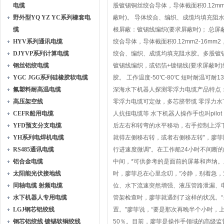
电缆
股镀锡铜丝绞合导体，导体截面积0.12mm
野外型YQ YZ YC系列橡套电
蔽时)。 导体绞合、编织、成缆均填充阻水胶
缆
根屏蔽：镀锡线编织(要求屏蔽时)； 总屏
HYV系列通讯电缆
绞合导体，导体截面积0.12mm2-16mm
DJYVP系列计算电缆
绞合、编织、成缆均填充阻水胶。多股镀锡铜
钢丝铝绞电缆
镀锡线编织，或铝箔+镀锡线(要求屏蔽时)
YGC JGG系列硅橡胶软电缆
胶。 工作温度-50℃-80℃ 短时耐温可
氟塑料耐高温电缆
深海水下机器人探测零浮力电缆产品特点： 
高压架空线
零浮力电缆可定做，多芯脐带缆 零浮力水
CEFR船用电缆
人抗扭电缆等 水下机器人操作手也叫pi
YFD预支分支电缆
后左右和转弯的水平移动，右手控制上浮下
YH系列电焊机电缆
就得左侧移右转，或者右侧移左转"，廖
RS485通讯电缆
行进速度微调"。在工作船24小时不间断
铝合金电缆
中间，*可供参考的是面前的屏幕和声纳。
太阳能光伏接地线
时，廖菲总在心里念叨，“冷静，别着急，
同轴电缆 射频电缆
位、水下流速突然增强、液压管路泄漏、电
水下机器人专用电缆
管架检查时，廖菲就遇到了这样的状况。
LGJ钢芯铝绞线
置。"廖菲说，“要是那次再晚半个小时，
钢芯铝绞线 镀锡软铜绞线
50％。目前，廖菲是操作手领域的高级监