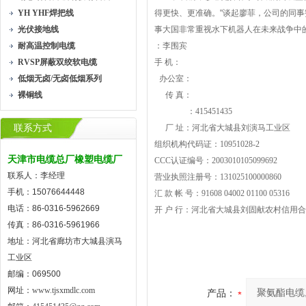
YH YHF焊把线
得更快、更准确。"谈起廖菲，公司的同
光伏接地线
事大国非常重视水下机器人在未来战争中
耐高温控制电缆
：李围宾
RVSP屏蔽双绞软电缆
手 机：
低烟无卤/无卤低烟系列
办公室：
裸铜线
传 真：
：
415451435
联系方式
厂 址：河北省大城县刘演马工业区
组织机构代码证：
10951028-2
天津市电缆总厂橡塑电缆厂
CCC
认证编号：
2003010105099692
联系人：李经理
营业执照注册号：
131025100000860
手机：15076644448
汇
款
帐
号：
91608 04002 01100 05316
电话：86-0316-5962669
开
户
行：河北省大城县刘固献农村信用合
传真：86-0316-5961966
地址：河北省廊坊市大城县演马
工业区
邮编：069500
网址：
www.tjsxmdlc.com
产品：