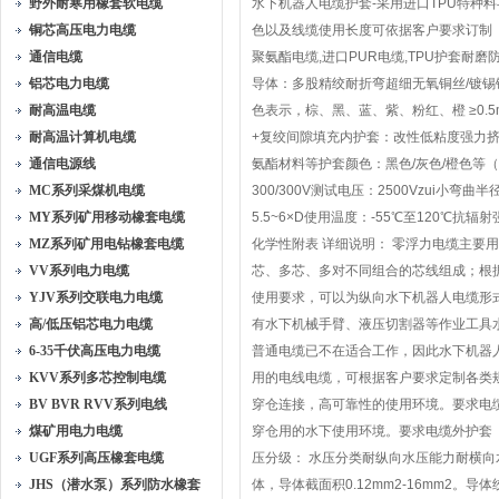
野外耐寒用橡套软电缆
水下机器人电缆护套-采用进口TPU特种
铜芯高压电力电缆
色以及线缆使用长度可依据客户要求订制
通信电缆
聚氨酯电缆,进口PUR电缆,TPU护套耐
铝芯电力电缆
导体：多股精绞耐折弯超细无氧铜丝/镀锡铜丝
耐高温电缆
色表示，棕、黑、蓝、紫、粉红、橙 ≥0.
耐高温计算机电缆
+复绞间隙填充内护套：改性低粘度强力挤
通信电源线
氨酯材料等护套颜色：黑色/灰色/橙色等（其余
MC系列采煤机电缆
300/300V测试电压：2500Vzui小
MY系列矿用移动橡套电缆
5.5~6×D使用温度：-55℃至120℃抗辐
MZ系列矿用电钻橡套电缆
化学性附表 详细说明： 零浮力电缆主
VV系列电力电缆
芯、多芯、多对不同组合的芯线组成；根
YJV系列交联电力电缆
使用要求，可以为纵向水下机器人电缆形式
高/低压铝芯电力电缆
有水下机械手臂、液压切割器等作业工具
6-35千伏高压电力电缆
普通电缆已不在适合工作，因此水下机器人
KVV系列多芯控制电缆
用的电线电缆，可根据客户要求定制各类
BV BVR RVV系列电线
穿仓连接，高可靠性的使用环境。要求电
煤矿用电力电缆
穿仓用的水下使用环境。要求电缆外护套
UGF系列高压橡套电缆
压分级： 水压分类耐纵向水压能力耐横向水压能力 
JHS（潜水泵）系列防水橡套
体，导体截面积0.12mm2-16mm2。