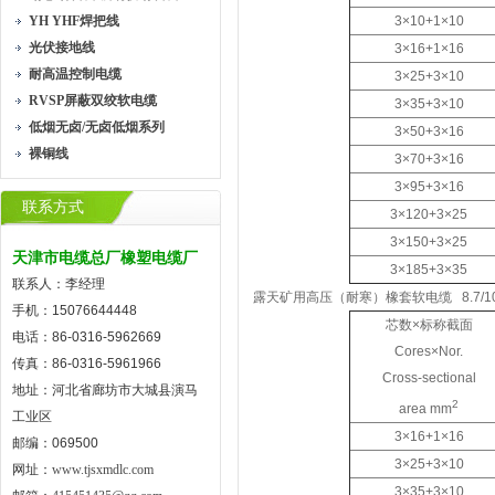
YH YHF焊把线
3×10+1×10
光伏接地线
3×16+1×16
耐高温控制电缆
3×25+3×10
RVSP屏蔽双绞软电缆
3×35+3×10
低烟无卤/无卤低烟系列
3×50+3×16
裸铜线
3×70+3×16
3×95+3×16
联系方式
3×120+3×25
3×150+3×25
天津市电缆总厂橡塑电缆厂
3×185+3×35
联系人：李经理
露天矿用高压（耐寒）橡套软电缆 8.7/10KV
手机：15076644448
芯数×标称截面
电话：86-0316-5962669
Cores×Nor.
传真：86-0316-5961966
Cross-sectional
地址：河北省廊坊市大城县演马
2
area mm
工业区
3×16+1×16
邮编：069500
3×25+3×10
网址：
www.tjsxmdlc.com
3×35+3×10