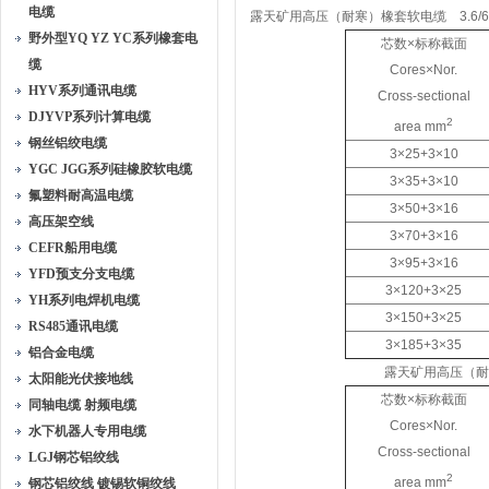
电缆
露天矿用高压（耐寒）橡套软电缆 3.6/6
野外型YQ YZ YC系列橡套电
芯数×标称截面
缆
Cores×Nor.
HYV系列通讯电缆
Cross-sectional
DJYVP系列计算电缆
2
area mm
钢丝铝绞电缆
3×25+3×10
YGC JGG系列硅橡胶软电缆
3×35+3×10
氟塑料耐高温电缆
3×50+3×16
高压架空线
3×70+3×16
CEFR船用电缆
3×95+3×16
YFD预支分支电缆
3×120+3×25
YH系列电焊机电缆
3×150+3×25
RS485通讯电缆
3×185+3×35
铝合金电缆
露天矿用高压（耐寒）橡套软电缆
太阳能光伏接地线
芯数×标称截面
同轴电缆 射频电缆
Cores×Nor.
水下机器人专用电缆
Cross-sectional
LGJ钢芯铝绞线
2
area mm
钢芯铝绞线 镀锡软铜绞线