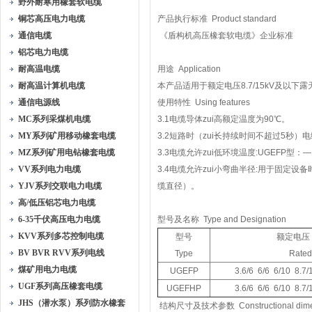
野外耐寒用橡套软电缆
铜芯高压电力电缆
产品执行标准 Product standard
通信电缆
《盾构机高压橡套软电缆》企业标准
铝芯电力电缆
耐高温电缆
用途 Application
耐高温计算机电缆
本产品适用于额定电压8.7/15kV及
通信电源线
使用特性 Using features
MC系列采煤机电缆
3.1电缆导体zui高额定温度为90℃。
MY系列矿用移动橡套电缆
3.2短路时（zui长持续时间不超过5秒）电
MZ系列矿用电钻橡套电缆
3.3电缆允许zui低环境温度:UGEFP型：
VV系列电力电缆
3.4电缆允许zui小弯曲半径:用于固定
YJV系列交联电力电缆
缆直径）。
高/低压铝芯电力电缆
6-35千伏高压电力电缆
型号及名称 Type and Designation
KVV系列多芯控制电缆
型号
额定电压（
BV BVR RVV系列电线
Type
Rated
煤矿用电力电缆
UGEFP
3.6/6 6/6 6/10 8.7/
UGF系列高压橡套电缆
UGEFHP
3.6/6 6/6 6/10 8.7/
JHS（潜水泵）系列防水橡套
结构尺寸及技术参数 Constructional dimensi