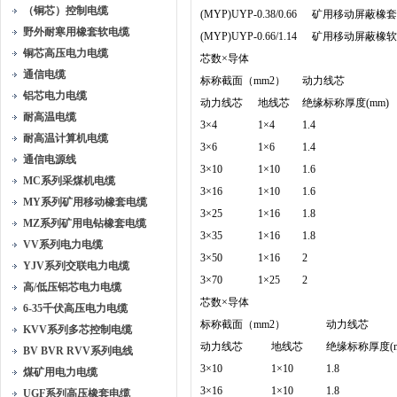
（铜芯）控制电缆
(MYP)UYP-0.38/0.66
矿用移动屏蔽橡套
野外耐寒用橡套软电缆
(MYP)UYP-0.66/1.14
矿用移动屏蔽橡软
铜芯高压电力电缆
芯数×导体
通信电缆
标称截面（mm2）
动力线芯
铝芯电力电缆
动力线芯
地线芯
绝缘标称厚度(mm)
耐高温电缆
3×4
1×4
1.4
耐高温计算机电缆
3×6
1×6
1.4
通信电源线
3×10
1×10
1.6
MC系列采煤机电缆
3×16
1×10
1.6
MY系列矿用移动橡套电缆
3×25
1×16
1.8
MZ系列矿用电钻橡套电缆
3×35
1×16
1.8
VV系列电力电缆
3×50
1×16
2
YJV系列交联电力电缆
3×70
1×25
2
高/低压铝芯电力电缆
芯数×导体
6-35千伏高压电力电缆
标称截面（mm2）
动力线芯
KVV系列多芯控制电缆
动力线芯
地线芯
绝缘标称厚度(m
BV BVR RVV系列电线
3×10
1×10
1.8
煤矿用电力电缆
3×16
1×10
1.8
UGF系列高压橡套电缆