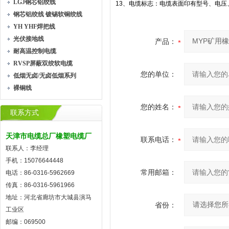
LGJ钢芯铝绞线
13、电缆标志：电缆表面印有型号、电压
钢芯铝绞线 镀锡软铜绞线
YH YHF焊把线
光伏接地线
产品：
耐高温控制电缆
RVSP屏蔽双绞软电缆
您的单位：
低烟无卤/无卤低烟系列
裸铜线
您的姓名：
联系方式
天津市电缆总厂橡塑电缆厂
联系电话：
联系人：李经理
手机：15076644448
常用邮箱：
电话：86-0316-5962669
传真：86-0316-5961966
地址：河北省廊坊市大城县演马
省份：
工业区
邮编：069500