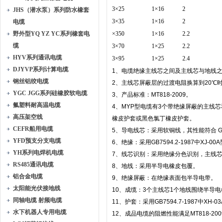
3×25
1×16
2
JHS（潜水泵）系列防水橡套
3×35
1×16
2
电缆
野外型YQ YZ YC系列橡套电
×350
1×16
2.2
缆
3×70
1×25
2.2
HYV系列通讯电缆
3×95
1×25
2.4
DJYVP系列计算电缆
1、电缆绝缘主线芯之间及主线芯与地线之间的
钢丝铝绞电缆
2、主线芯屏蔽层的过渡电阻换算到20℃时
YGC JGG系列硅橡胶软电缆
3、产品标准：MT818-2009。
氟塑料耐高温电缆
4、MYP型电缆有3个带绝缘屏蔽的主线
高压架空线
橡皮护套或黑色氯丁橡皮护套。
CEFR船用电缆
5、导电线芯：采用软铜线，其性能符合 GB/T
YFD预支分支电缆
6、绝缘：采用GB7594.2-1987中XJ-0
YH系列电焊机电缆
7、线芯识别：采用绝缘分色识别，主线
RS485通讯电缆
8、地线：采用半导电橡皮包覆。
铝合金电缆
9、绝缘屏蔽：在绝缘表面包半导电带。
太阳能光伏接地线
10、成缆：3个主线芯1个地线围绕半导
同轴电缆 射频电缆
11、护套：采用GB7594.7-1987中XH
水下机器人专用电缆
12、成品电缆的阻燃性能满足MT818-20