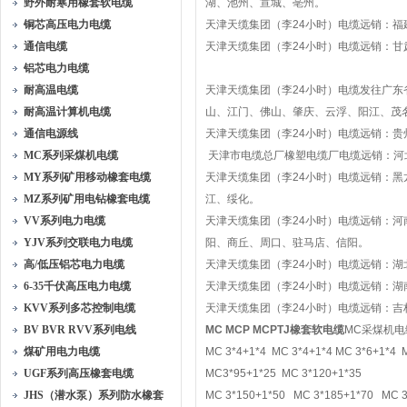
野外耐寒用橡套软电缆
湖、池州、宣城、亳州。
铜芯高压电力电缆
天津天缆集团（李
24
小时
）电缆远销：福
通信电缆
天津天缆集团（李
24
小时
）电缆远销：甘
铝芯电力电缆
耐高温电缆
天津天缆集团（李
24
小时
）电缆发往广东
耐高温计算机电缆
山、江门、佛山、肇庆、云浮、阳江、茂
通信电源线
天津天缆集团（李
24
小时
）电缆远销：贵
MC系列采煤机电缆
天津市电缆总厂橡塑电缆厂电缆远销：河
MY系列矿用移动橡套电缆
天津天缆集团（李
24
小时
）电缆远销：黑
MZ系列矿用电钻橡套电缆
江、绥化。
VV系列电力电缆
天津天缆集团（李
24
小时
）电缆远销：河
YJV系列交联电力电缆
阳、商丘、周口、驻马店、信阳。
高/低压铝芯电力电缆
天津天缆集团（李
24
小时
）电缆远销：湖
6-35千伏高压电力电缆
天津天缆集团（李
24
小时
）电缆远销：湖
KVV系列多芯控制电缆
天津天缆集团（李
24
小时
）电缆远销：吉
BV BVR RVV系列电线
MC MCP MCPTJ橡套软电缆
MC
采煤机电
煤矿用电力电缆
MC 3*4+1*4 MC 3*4+1*4 MC 3*6+1*4 
UGF系列高压橡套电缆
MC3*95+1*25 MC 3*120+1*35
JHS（潜水泵）系列防水橡套
MC 3*150+1*50 MC 3*185+1*70 MC 3