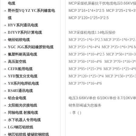
电缆
MCP
采煤机屏蔽抗干扰电缆电压
0.66KV
野外型YQ YZ YC系列橡套电
MCP 3*16+1*4+3*2.5 MCP 3*25+1*6+3
缆
MCP 3*120+1*25+3*2.5
HYV系列通讯电缆
DJYVP系列计算电缆
MCP
采煤机电缆
1.14
电压报价
钢丝铝绞电缆
MCP 3*25+1*6+3*2.5 MCP 3*35+1*6+3*2
YGC JGG系列硅橡胶软电缆
MCP 3*35+1*6+4*4 MCP 3*35+1*6+3*6 M
氟塑料耐高温电缆
MCP 3*50+1*10+4*2.5 MCP 3*50+1*10+3
高压架空线
MCP 3*50+1*10+4*6 MCP 3*70+1*16+3*
CEFR船用电缆
MCP 3*95+1*25+3*6 MCP 3*95+1*25+4*6
YFD预支分支电缆
MCP 3*120+1*25+3*4 MCP 3*150+1*35
YH系列电焊机电缆
MCP 3*70+1*16+4*6
RS485通讯电缆
铝合金电缆
电压
3.6/6KV
单价
6/10KV
单价
8.7/10KV
太阳能光伏接地线
销售部竭诚为您服务
同轴电缆 射频电缆
：李
(
)
水下机器人专用电缆
LGJ钢芯铝绞线
钢芯铝绞线 镀锡软铜绞线