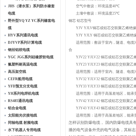
JHS（潜水泵）系列防水橡套
空气中敷设：环境温度
40
℃
电缆
土壤中敷设：环境温度
25
℃
野外型YQ YZ YC系列橡套电
铜芯 铝芯型号
缆
YJV YJLV
铜芯或铝芯交联聚乙烯绝
HYV系列通讯电缆
YJY YJLY
铜芯或铝芯交联聚乙烯绝
DJYVP系列计算电缆
适用范围：敷设于室内，隧道、电缆沟
钢丝铝绞电缆
合
YGC JGG系列硅橡胶软电缆
YJV22 YJLV22
铜芯或铝芯交联聚乙
氟塑料耐高温电缆
YJY23 YJLY23
铜芯或铝芯交联聚乙
高压架空线
适用范围：适用于室内、隧道、电缆沟
CEFR船用电缆
YJV32 YJLV32
铜芯或铝芯交联聚乙
YFD预支分支电缆
YJY33 YJLY33
铜芯或铝芯交联聚乙
YH系列电焊机电缆
适用范围：适用于高落差地区，能承受
RS485通讯电缆
YJV42 YJLV42
铜芯或铝芯交联聚乙
铝合金电缆
YJY43 YJLY43
铜芯或铝芯交联聚乙
太阳能光伏接地线
适用范围：适用于高落差地区，能承受
怎样识别防爆电缆， 国内防爆电缆具
同轴电缆 射频电缆
播的电气设备外壳的电气设备，其标志
水下机器人专用电缆