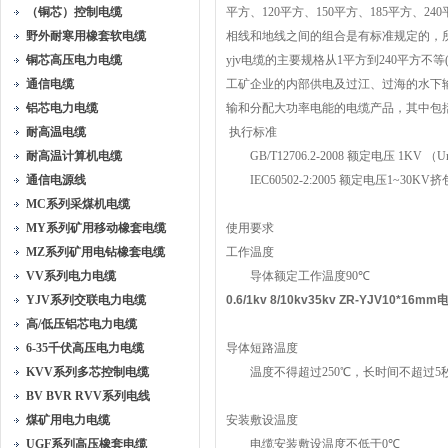
（铜芯）控制电缆
平方、
120
平方、
150
平方、
185
平方、
240
野外耐寒用橡套软电缆
相线和地线之间的组合是有标准规定的，
铜芯高压电力电缆
yjv
电缆的主要规格从
1
平方到
240
平方不等
通信电缆
工矿企业的内部供电及过江、过海的水下
铝芯电力电缆
输和分配大功率电能的电缆产品，其中包
耐高温电缆
执行标准
耐高温计算机电缆
GB/T12706.2-2008
额定电压
1KV
（
U
通信电源线
IEC60502-2:2005
额定电压
1~30KV
挤
MC系列采煤机电缆
MY系列矿用移动橡套电缆
使用要求
MZ系列矿用电钻橡套电缆
工作温度
VV系列电力电缆
导体额定工作温度
90
℃
YJV系列交联电力电缆
0.6/1kv 8/10kv35kv ZR-YJV10*16
高/低压铝芯电力电缆
6-35千伏高压电力电缆
导体短路温度
KVV系列多芯控制电缆
温度不得超过
250
℃，长时间不超过
5
BV BVR RVV系列电线
煤矿用电力电缆
安装敷设温度
UGF系列高压橡套电缆
电缆安装敷设温度不低于
0
℃