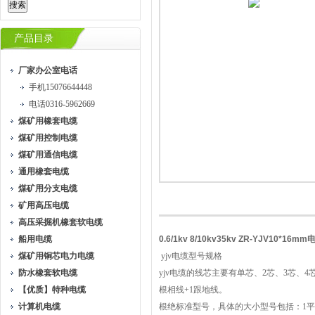
产品目录
厂家办公室电话
手机15076644448
电话0316-5962669
煤矿用橡套电缆
煤矿用控制电缆
煤矿用通信电缆
通用橡套电缆
煤矿用分支电缆
矿用高压电缆
高压采掘机橡套软电缆
船用电缆
0.6/1kv 8/10kv35kv ZR-YJV10*16
煤矿用铜芯电力电缆
yjv
电缆型号规格
防水橡套软电缆
yjv
电缆的线芯主要有单芯、
2
芯、
3
芯、
4
【优质】特种电缆
根相线
+1
跟地线。
计算机电缆
根绝标准型号，具体的大小型号包括：
1
平