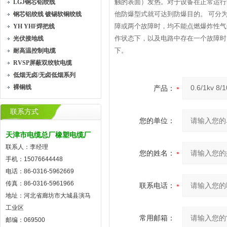
触的表面）发热。对于设备在正常运行
LGJ钢芯铝绞线
他防爆型式就可达到防爆目的。 可分
钢芯铝绞线 镀锡软铜绞线
障或两个故障时，均不能点燃爆炸性气
YH YHF焊把线
作状态下，以及电路中存在一个故障时
光伏接地线
下。
耐高温控制电缆
RVSP屏蔽双绞软电缆
低烟无卤/无卤低烟系列
裸铜线
产品：
联系方式
您的单位：
天津市电缆总厂橡塑电缆厂
联系人：李经理
您的姓名：
手机：15076644448
电话：86-0316-5962669
传真：86-0316-5961966
联系电话：
地址：河北省廊坊市大城县演马
工业区
常用邮箱：
邮编：069500