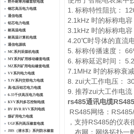
使用于智能电表集中
野外耐寒用橡套软电缆
1. 标称特性阻抗： 1
铜芯高压电力电缆
通信电缆
2.1kHz 时的标称电容 (
铝芯电力电缆
3.1kHz 时的标称电容 (
耐高温电缆
耐高温计算机电缆
4.20℃时导体的直流电阻
通信电源线
5. 标称传播速度： 66
MC系列采煤机电缆
MY系列矿用移动橡套电缆
6. 标称延迟时间： 5.2
MZ系列矿用电钻橡套电缆
7.1MHz 时的标称衰减：
VV系列电力电缆
8. zui大工作电压： 3
YJV系列交联电力电缆
高/低压铝芯电力电缆
9. 推荐zui大工作电流：
6-35千伏高压电力电缆
rs485通讯电缆RS48
KVV系列多芯控制电缆
BV BVR RVV系列电线
RS485网络：RS4
煤矿用电力电缆
，支持RS485的仪表
UGF系列高压橡套电缆
布网：网络拓扑一般
JHS（潜水泵）系列防水橡套