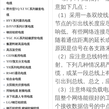
电缆
意如下几点：
野外型YQ YZ YC系列橡套电
（1）采用一条双绞
缆
HYV系列通讯电缆
节点的引出线长度应
DJYVP系列计算电缆
响低。有些网络连接
钢丝铝绞电缆
YGC JGG系列硅橡胶软电缆
随着通信距离的延长
氟塑料耐高温电缆
原因是信号在各支路
高压架空线
（2）应注意总线特
CEFR船用电缆
YFD预支分支电缆
射。下列几种情况易
YH系列电焊机电缆
缆，或某一段总线上
RS485通讯电缆
铝合金电缆
引出到总线。总之，
太阳能光伏接地线
（3）注意终端负载
同轴电缆 射频电缆
阻整个网络能很好的
水下机器人专用电缆
LGJ钢芯铝绞线
个接收数据信号的中
钢芯铝绞线 镀锡软铜绞线