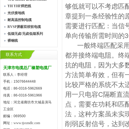
够低就可以不考虑匹配
YH YHF焊把线
光伏接地线
章提到一条经验性的
耐高温控制电缆
需要进行匹配：当信
RVSP屏蔽双绞软电缆
低烟无卤/无卤低烟系列
单向传输所需时间的
裸铜线
一般终端匹配采用终
都并接终端电阻。终端
联系方式
抗的电阻，因为大多数
天津市电缆总厂橡塑电缆厂
方法简单有效，但有
联系人：李经理
手机：15076644448
比较严格的系统不太
电话：86-0316-5962669
用一只电容C隔断直
传真：86-0316-5961966
地址：河北省廊坊市大城县演马
点，需要在功耗和匹
工业区
法，这种方案虽未实现
邮编：069500
削弱反射信号，达到
网址：
www.tjsxmdlc.com