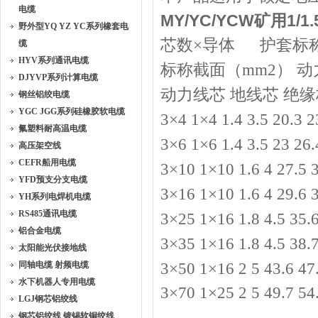
电缆
MY/YC/YCW矿用1/1
野外型YQ YZ YC系列橡套电
芯数×导体 护套标称
缆
HYV系列通讯电缆
标称截面（mm2） 动力线芯 
DJYVP系列计算电缆
动力线芯 地线芯 绝缘标
钢丝铝绞电缆
YGC JGG系列硅橡胶软电缆
3×4 1×4 1.4 3.5 20.3 2
氟塑料耐高温电缆
3×6 1×6 1.4 3.5 23 26.
高压架空线
CEFR船用电缆
3×10 1×10 1.6 4 27.5 
YFD预支分支电缆
3×16 1×10 1.6 4 29.6 
YH系列电焊机电缆
RS485通讯电缆
3×25 1×16 1.8 4.5 35.
铝合金电缆
3×35 1×16 1.8 4.5 38.
太阳能光伏接地线
同轴电缆 射频电缆
3×50 1×16 2 5 43.6 47
水下机器人专用电缆
3×70 1×25 2 5 49.7 54
LGJ钢芯铝绞线
钢芯铝绞线 镀锡软铜绞线