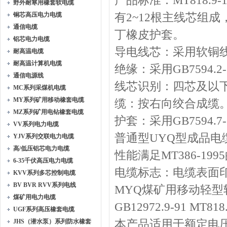
产品标准：MT818.9-
野外耐寒用橡套软电缆
铜芯高压电力电缆
有2~12根主线芯组
通信电缆
丁橡皮护套。
铝芯电力电缆
导电线芯：采用软铜线，其
耐高温电缆
耐高温计算机电缆
绝缘：采用GB7594.2
通信电源线
线芯识别：四芯及以
MC系列采煤机电缆
MY系列矿用移动橡套电缆
缆：按右向绞合成缆
MZ系列矿用电钻橡套电缆
护套：采用GB7594.7
VV系列电力电缆
普通型UYQ型成品电
YJV系列交联电力电缆
高/低压铝芯电力电缆
性能满足MT386-19
6-35千伏高压电力电缆
电缆标志：电缆表面
KVV系列多芯控制电缆
BV BVR RVV系列电线
MYQ煤矿用移动轻型
煤矿用电力电缆
GB12972.9-91 MT818
UGF系列高压橡套电缆
JHS（潜水泵）系列防水橡套
本产品适用于额定电压0