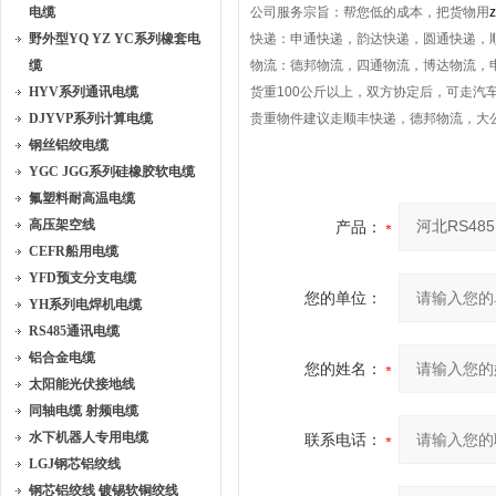
电缆
公司服务宗旨：帮您低的成本，把货物用
野外型YQ YZ YC系列橡套电
快递：申通快递，韵达快递，圆通快递，
缆
物流：德邦物流，四通物流，博达物流，
HYV系列通讯电缆
货重100公斤以上，双方协定后，可走汽
DJYVP系列计算电缆
贵重物件建议走顺丰快递，德邦物流，大
钢丝铝绞电缆
YGC JGG系列硅橡胶软电缆
氟塑料耐高温电缆
高压架空线
产品：
CEFR船用电缆
YFD预支分支电缆
您的单位：
YH系列电焊机电缆
RS485通讯电缆
铝合金电缆
您的姓名：
太阳能光伏接地线
同轴电缆 射频电缆
水下机器人专用电缆
联系电话：
LGJ钢芯铝绞线
钢芯铝绞线 镀锡软铜绞线