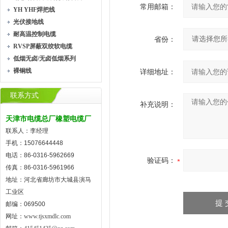
常用邮箱：
YH YHF焊把线
光伏接地线
耐高温控制电缆
省份：
RVSP屏蔽双绞软电缆
低烟无卤/无卤低烟系列
裸铜线
详细地址：
联系方式
补充说明：
天津市电缆总厂橡塑电缆厂
联系人：李经理
手机：15076644448
电话：86-0316-5962669
验证码：
传真：86-0316-5961966
地址：河北省廊坊市大城县演马
工业区
邮编：069500
网址：
www.tjsxmdlc.com