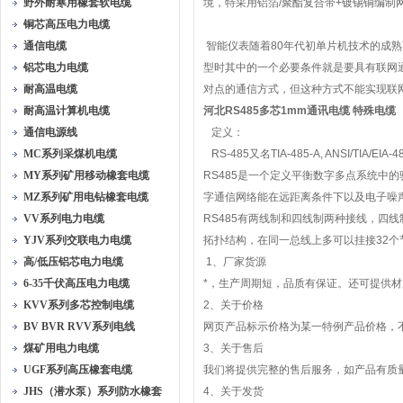
野外耐寒用橡套软电缆
境，特采用铝箔/聚酯复合带+镀锡铜编制网
铜芯高压电力电缆
通信电缆
智能仪表随着80年代初单片机技术的成
铝芯电力电缆
型时其中的一个必要条件就是要具有联网通
耐高温电缆
对点的通信方式，但这种方式不能实现联网
耐高温计算机电缆
河北RS485多芯1mm通讯电缆 特殊电缆
通信电源线
定义：
MC系列采煤机电缆
RS-485又名TIA-485-A, ANSI/TIA/EIA-4
MY系列矿用移动橡套电缆
RS485是一个定义平衡数字多点系统中
MZ系列矿用电钻橡套电缆
字通信网络能在远距离条件下以及电子噪声
VV系列电力电缆
RS485有两线制和四线制两种接线，四
YJV系列交联电力电缆
拓扑结构，在同一总线上多可以挂接32个
高/低压铝芯电力电缆
1、厂家货源
6-35千伏高压电力电缆
*，生产周期短，品质有保证。还可提供
KVV系列多芯控制电缆
2、关于价格
BV BVR RVV系列电线
网页产品标示价格为某一特例产品价格，不
煤矿用电力电缆
3、关于售后
UGF系列高压橡套电缆
我们将提供完整的售后服务，如产品有质
JHS（潜水泵）系列防水橡套
4、关于发货