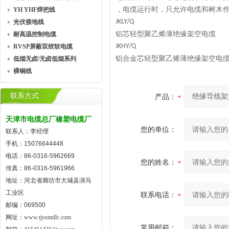
，电缆运行时，只允许电缆和树木
YH YHF焊把线
JKLY/Q
光伏接地线
铝芯轻型聚乙烯薄绝缘架空电缆
耐高温控制电缆
JKHY/Q
RVSP屏蔽双绞软电缆
铝合金芯轻型聚乙烯薄绝缘架空电
低烟无卤/无卤低烟系列
裸铜线
联系方式
产品：
天津市电缆总厂橡塑电缆厂
您的单位：
联系人：李经理
手机：15076644448
电话：86-0316-5962669
您的姓名：
传真：86-0316-5961966
地址：河北省廊坊市大城县演马
工业区
联系电话：
邮编：069500
网址：
www.tjsxmdlc.com
常用邮箱：