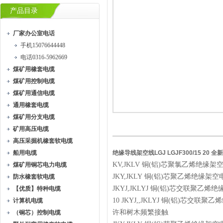
产品目录
厂家办公室电话
手机15076644448
电话0316-5962669
煤矿用橡套电缆
煤矿用控制电缆
煤矿用通信电缆
通用橡套电缆
煤矿用分支电缆
矿用高压电缆
高压采掘机橡套软电缆
船用电缆
绝缘导线架空线LGJ LGJF300/15 20 全
KV,JKLV 铜(铝)芯聚氯乙烯绝
煤矿用铜芯电力电缆
JKY,JKLY 铜(铝)芯聚乙烯绝缘架
防水橡套软电缆
JKYJ,JKLYJ 铜(铝)芯交联聚乙
【优质】特种电缆
10 JKYJ,,JKLYJ 铜(铝
计算机电缆
许和树木频繁接触
（铜芯）控制电缆