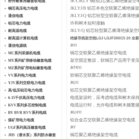
JKY,JKLY 铜(铝)芯聚乙烯绝缘架
野外耐寒用橡套软电缆
JKLYJ/B 铝芯本色交联聚乙烯绝
铜芯高压电力电缆
JKLYJ/Q 铝芯轻型交联聚乙烯
通信电缆
许和树木短时接触
铝芯电力电缆
JKLY/Q 铝芯轻型聚乙烯薄绝缘架
耐高温电缆
耐高温计算机电缆
绝缘导线架空线LGJ LGJF300/15 20 全
JKYJ
通信电源线
铜芯交联聚乙烯绝缘架空电缆
MC系列采煤机电缆
架空固定敷设，软铜芯产品用于变
MY系列矿用移动橡套电缆
JKTRYJ
MZ系列矿用电钻橡套电缆
软铜芯交联聚乙烯绝缘架空电缆
VV系列电力电缆
JKLYJ
YJV系列交联电力电缆
铝芯交联聚乙烯绝缘架空电缆
高/低压铝芯电力电缆
电缆架设时，应考虑电缆和树木保
6-35千伏高压电力电缆
电缆运行时，允许电缆和树木频繁
KVV系列多芯控制电缆
JKLHYJ
BV BVR RVV系列电线
铝合金芯交联聚乙烯绝缘架空电缆
煤矿用电力电缆
JKY
UGF系列高压橡套电缆
铜芯聚乙烯绝缘架空电缆
JHS（潜水泵）系列防水橡套