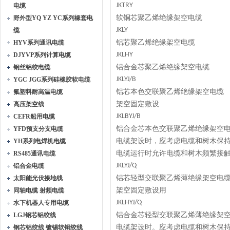
JKTRY
电缆
软铜芯聚乙烯绝缘架空电缆
野外型YQ YZ YC系列橡套电
JKLY
缆
铝芯聚乙烯绝缘架空电缆
HYV系列通讯电缆
JKLHY
DJYVP系列计算电缆
铝合金芯聚乙烯绝缘架空电缆
钢丝铝绞电缆
JKLYJ/B
YGC JGG系列硅橡胶软电缆
铝芯本色交联聚乙烯绝缘架空电缆
氟塑料耐高温电缆
架空固定敷设
高压架空线
JKLBYJ/B
CEFR船用电缆
铝合金芯本色交联聚乙烯绝缘架空
YFD预支分支电缆
电缆架设时，应考虑电缆和树木保
YH系列电焊机电缆
电缆运行时允许电缆和树木频繁接
RS485通讯电缆
JKLYJ/Q
铝合金电缆
铝芯轻型交联聚乙烯薄绝缘架空电
太阳能光伏接地线
架空固定敷设用
同轴电缆 射频电缆
JKLHYJ/Q
水下机器人专用电缆
铝合金芯轻型交联聚乙烯薄绝缘架
LGJ钢芯铝绞线
电缆架设时。应考虑电缆和树木保
钢芯铝绞线 镀锡软铜绞线