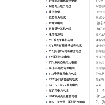
处理
野外耐寒用橡套软电缆
铜芯高压电力电缆
钢芯铝
通信电缆
对高电
铝芯电力电缆
条线路
钢芯
耐高温电缆
耐高温计算机电缆
钢芯铝
通信电源线
能和足
MC系列采煤机电缆
铜包铝漆
MY系列矿用移动橡套电缆
镀锌钢
MZ系列矿用电钻橡套电缆
镀锌钢
VV系列电力电缆
性以及
YJV系列交联电力电缆
属制品
高/低压铝芯电力电缆
镀锌钢
6-35千伏高压电力电缆
的情况
KVV系列多芯控制电缆
是的呢
BV BVR RVV系列电线
隔离。
1、
煤矿用电力电缆
电汇
UGF系列高压橡套电缆
2、
JHS（潜水泵）系列防水橡套