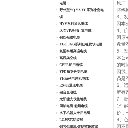
原厂
电缆
将竭
野外型YQ YZ YC系列橡套电
3、
缆
因本
HYV系列通讯电缆
4、
DJYVP系列计算电缆
因原
钢丝铝绞电缆
数量
YGC JGG系列硅橡胶软电缆
5、
氟塑料耐高温电缆
本公
高压架空线
的时
CEFR船用电缆
因线
YFD预支分支电缆
员是
YH系列电焊机电缆
6、
RS485通讯电缆
所有
铝合金电缆
7、
太阳能光伏接地线
1件
同轴电缆 射频电缆
价，
水下机器人专用电缆
8、
LGJ钢芯铝绞线
因不
钢芯铝绞线 镀锡软铜绞线