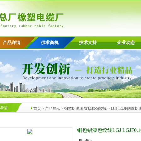
产品详情
供求商机
技术支持
企业动态
详情
首页
>
产品展示
>
钢芯铝绞线 镀锡软铜绞线
>
LGJ LGJF防腐铝
铜包铝漆包绞线LGJ LGJF0.10