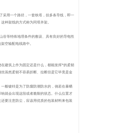
了采用一个路径，一套铁塔，挂多条导线，即一
，这种架线的方式称为同塔并架。
山谷等特殊地理条件的敷设、具有良好的导电性
的架空输配电线路中。
绕在建筑上作为固定还是什么，都能发挥*的柔韧
钢丝虽然柔韧不容易折断、拉断但是它毕竟是金
，一般镀锌是为了防腐防潮防水的，倘若在暴晒
影响就会出现这段或者脆裂的状态。什么位置才
次还要注意防尘，应该用优质的包装材料来包装