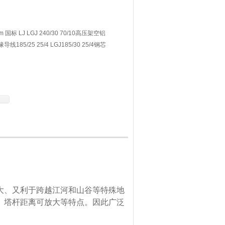
 国标 LJ LGJ 240/30 70/10高压架空铝
线185/25 25/4 LGJ185/30 25/4钢芯
大、又利于跨越江河和山谷等特殊地
、塔杆距离可放大等特点。因此广泛