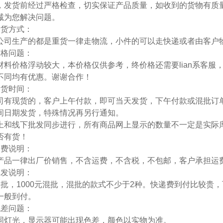
，发货前经过严格检查，切实保证产品质量，如收到的货物有质量问
诚为您解决问题。
发货方式：
公司生产的都是重货一律走物流，小件的可以走快递或者由客户
价格问题：
材料价格浮动较大，本价格仅供参考，终价格还需要lian系客服
不同均有优惠。谢谢合作！
发货时间：
司有现货的，客户上午付款，即可当天发货，下午付款或混批订
间日期发货，特殊情况再另行通知。
上和线下批发同步进行，所有商品网上显示的数量不一定是实际
否有货！
运费说明：
产品一律出厂价销售，不含运费，不含税，不包邮，客户承担运
批发说明：
起批，1000元混批，混批的款式不少于2种。快递费到付比较贵
一般到付。
色差问题：
同灯光，显示器可能出现色差，颜色以实物为准。