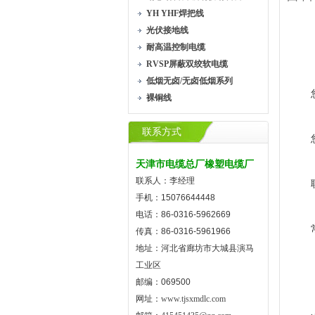
YH YHF焊把线
光伏接地线
耐高温控制电缆
RVSP屏蔽双绞软电缆
低烟无卤/无卤低烟系列
裸铜线
联系方式
天津市电缆总厂橡塑电缆厂
联系人：李经理
手机：15076644448
电话：86-0316-5962669
传真：86-0316-5961966
地址：河北省廊坊市大城县演马
工业区
邮编：069500
网址：
www.tjsxmdlc.com