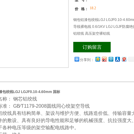
型 号：
18.2
价 格：
铜包铝漆包绞线LGJ LGJF0.10-4.60mm
导线裸电线 0.6/1KV LGJ LGJF防腐绝缘导
铝绞线 高压架空裸铝线
订购留言
分享到：
包绞线LGJ LGJF0.10-4.60mm 国标
名称： 钢芯铝绞线
准： GB∕T1179-2008圆线同心绞架空导线
铝绞线具有结构简单、架设与维护方便、线路造价低、传输容量
件的敷设、具有良好的导电性能和足够的机械强度、抗拉强度大
于各种电压等级的架空输配电线路中。