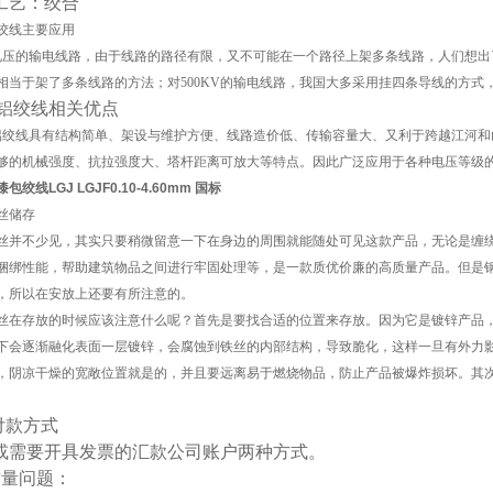
工艺：绞合
绞线主要应用
压的输电线路，由于线路的路径有限，又不可能在一个路径上架多条线路，人们想出
相当于架了多条线路的方法；对500KV的输电线路，我国大多采用挂四条导线的方式
铝绞线相关优点
绞线具有结构简单、架设与维护方便、线路造价低、传输容量大、又利于跨越江河和
够的机械强度、抗拉强度大、塔杆距离可放大等特点。因此广泛应用于各种电压等级
包绞线LGJ LGJF0.10-4.60mm 国标
丝储存
丝并不少见，其实只要稍微留意一下在身边的周围就能随处可见这款产品，无论是缠
捆绑性能，帮助建筑物品之间进行牢固处理等，是一款质优价廉的高质量产品。但是
，所以在安放上还要有所注意的。
丝在存放的时候应该注意什么呢？首先是要找合适的位置来存放。因为它是镀锌产品
下会逐渐融化表面一层镀锌，会腐蚀到铁丝的内部结构，导致脆化，这样一旦有外力
，阴凉干燥的宽敞位置就是的，并且要远离易于燃烧物品，防止产品被爆炸损坏。其
付款方式
或需要开具发票的汇款公司账户两种方式。
质量问题：