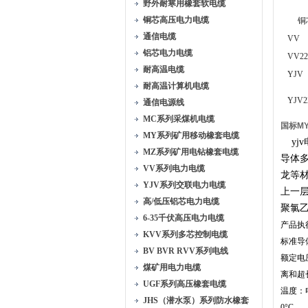
野外耐寒用橡套软电缆
铜芯高压电力电缆
铜
通信电缆
VV
铝芯电力电缆
VV22
耐高温电缆
YJV
耐高温计算机电缆
YJV2
通信电源线
MC系列采煤机电缆
国标MY
MY系列矿用移动橡套电缆
yj
MZ系列矿用电钻橡套电缆
导体
VV系列电力电缆
龙等
YJV系列交联电力电缆
上一层
高/低压铝芯电力电缆
聚氯乙
6-35千伏高压电力电缆
产品执行标
KVV系列多芯控制电缆
标准导
BV BVR RVV系列电线
额定电
煤矿用电力电缆
离和超
UGF系列高压橡套电缆
温度：
JHS（潜水泵）系列防水橡套
0°C。