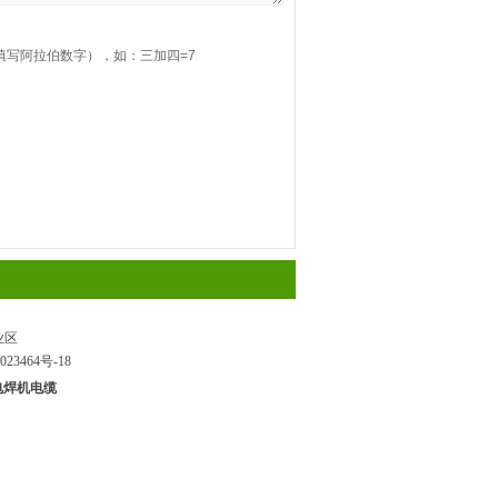
填写阿拉伯数字），如：三加四=7
业区
023464号-18
电焊机电缆