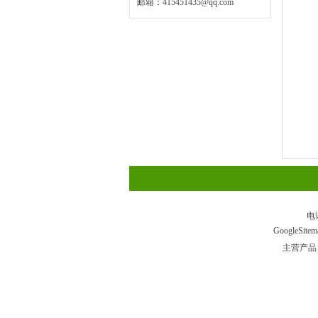
邮箱：
415451435@qq.com
电
GoogleSitem
主营产品