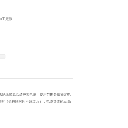
可加工定做
乙烯绝缘聚氯乙烯护套电缆，使用范围是供额定电
C，短路时（长持续时间不超过5S），电缆导体的zui高