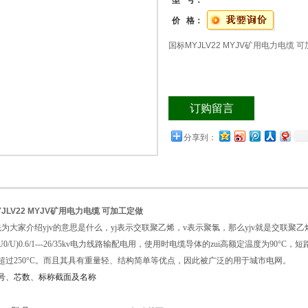
型 号：
价 格：
国标MYJLV22 MYJV矿用电力电缆 
订购留言
分享到：
JLV22 MYJV矿用电力电缆 可加工定做
大家介绍yjv的意思是什么，yj表示交联聚乙烯，v表示聚氯，那么yjv就是交联聚
0/U)0.6/1---26/35kv电力线路输配电用，使用时电缆导体的zui高额定温度为90°
超过250°C。而且其具有重量轻、结构简单等优点，因此被广泛的用于城市电网。
号、芯数、标称截面及名称