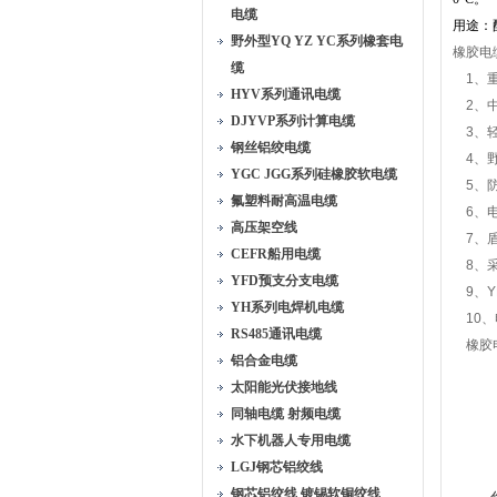
电缆
用途：
野外型YQ YZ YC系列橡套电
橡胶电
缆
1、重
HYV系列通讯电缆
2、中
DJYVP系列计算电缆
3、轻
钢丝铝绞电缆
4、野
YGC JGG系列硅橡胶软电缆
5、防
氟塑料耐高温电缆
6、电
高压架空线
7、盾
CEFR船用电缆
8、采
YFD预支分支电缆
9、Y
YH系列电焊机电缆
10、
RS485通讯电缆
橡胶电
铝合金电缆
太阳能光伏接地线
同轴电缆 射频电缆
水下机器人专用电缆
LGJ钢芯铝绞线
钢芯铝绞线 镀锡软铜绞线