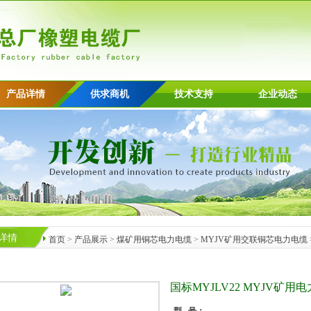
产品详情
供求商机
技术支持
企业动态
详情
首页
>
产品展示
>
煤矿用铜芯电力电缆
>
MYJV矿用交联铜芯电力电缆
国标MYJLV22 MYJV矿用