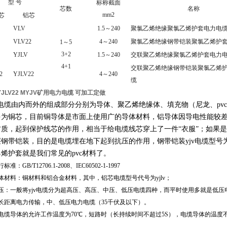
型 号
标称截面
芯数
名称
mm2
芯
铝芯
VLV
1.5～240
聚氯乙烯绝缘聚氯乙烯护套电力电
VLV22
4～240
聚氯乙烯绝缘钢带铠装聚氯乙烯护
1～5
3+2
YJLV
1.5～240
交联聚乙烯绝缘聚氯乙烯护套电力
4+1
交联聚乙烯绝缘钢带铠装聚氯乙烯
2
YJLV22
4～240
缆
JLV22 MYJV矿用电力电缆 可加工定做
v电缆由内而外的组成部分分别为导体、聚乙烯绝缘体、填充物（尼龙、pv
多为铜芯，目前铜导体是市面上使用广的导体材料，铝导体因导电性能较
材质，起到保护线芯的作用，相当于给电缆线芯穿上了一件“衣服”；如果
钢带铠装，目的是电缆埋在地下起到抗压的作用，钢带铠装yjv电缆型号为yjv
烯护套就是我们常见的pvc材料了。
准：GB/T12706.1-2008、IEC60502-1-1997
体材料：铜材料和铝合金材料，其中，铝芯电缆型号代号为yjlv；
压：一般将yjv电缆分为超高压、高压、中压、低压电缆四种，而平时使用多就是低压电力电
长距离电力传输，中、低压电力电缆（35千伏及以下）。
电缆导体的允许工作温度为70℃，短路时（长持续时间不超过5S），电缆导体的温度不