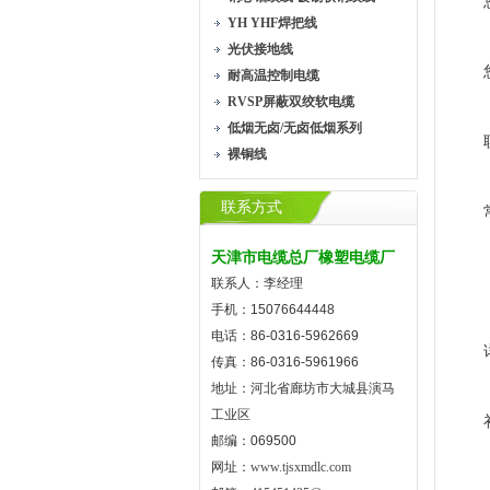
YH YHF焊把线
光伏接地线
耐高温控制电缆
RVSP屏蔽双绞软电缆
低烟无卤/无卤低烟系列
裸铜线
联系方式
天津市电缆总厂橡塑电缆厂
联系人：李经理
手机：15076644448
电话：86-0316-5962669
传真：86-0316-5961966
地址：河北省廊坊市大城县演马
工业区
邮编：069500
网址：
www.tjsxmdlc.com