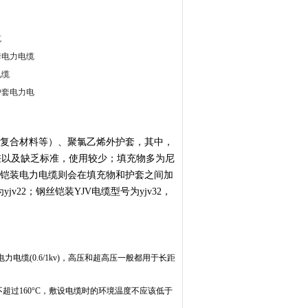
缆
套电力电缆
电缆
护套电力电
c复合材料等）、聚氯乙烯外护套，其中，
差以及缺乏标准，使用较少；填充物多为尼
是铠装电力电缆则会在填充物和护套之间加
22；钢丝铠装YJV电缆型号为yjv32，
缆(0.6/1kv)，高压和超高压一般都用于长距
超过160°C，敷设电缆时的环境温度不应该低于