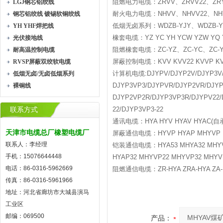
阻燃电力电缆：ZRVV、ZRVV22、ZRYJ
LGJ钢芯铝绞线
耐火电力电缆：NHVV、NHVV22、NHY
钢芯铝绞线 镀锡软铜绞线
低烟无卤系列：WDZB-YJY、WDZB-YJY
YH YHF焊把线
橡套电缆：YZ YC YH YCW YZW YQ
光伏接地线
阻燃橡套电缆：ZC-YZ、ZC-YC、ZC-YH
耐高温控制电缆
屏蔽控制电缆：KVV KVV22 KVVP KVVP
RVSP屏蔽双绞软电缆
计算机电缆:DJYPV/DJYP2V/DJYP3V/D
低烟无卤/无卤低烟系列
DJYP3VP3/DJYPVR/DJYP2VR/DJY
裸铜线
DJYP2VP2R/DJYP3VP3R/DJYPV22/D
22/DJYP3VP3-22
联系方式
通讯电缆：HYA HYV HYAV HYAC(自承
天津市电缆总厂橡塑电缆厂
屏蔽通信电缆：HYVP HYAP MHYVP 
联系人：李经理
铠装通信电缆：HYA53 MHYA32 MHYV22 
手机：15076644448
HYAP32 MHYVP22 MHYVP32 MHY
电话：86-0316-5962669
阻燃通信电缆：ZR-HYA ZRA-HYA ZA-HY
传真：86-0316-5961966
地址：河北省廊坊市大城县演马
工业区
邮编：069500
产品：