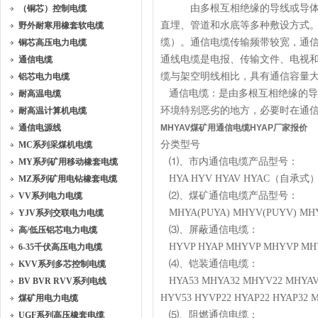
由多根互相绝缘的导线或导体构
（铜芯）控制电缆
直埋、管道和水底等多种敷设方式
野外耐寒用橡套软电缆
缆）。通信电缆传输频带较宽，通
铜芯高压电力电缆
通线电缆是电报、传输文件、电视
通信电缆
缆与架空明线相比，具有通信容量
铝芯电力电缆
通信电缆：是由多根互相绝缘的导
耐高温电缆
环境特别恶劣的地方，必要时在通
耐高温计算机电缆
通信电源线
MHYAV煤矿用通信电缆HYAP厂家报价
分类型号
MC系列采煤机电缆
⑴、市内通信电缆产品型号：
MY系列矿用移动橡套电缆
HYA HYV HYAV HYAC（自承式） 
MZ系列矿用电钻橡套电缆
⑵、煤矿通信电缆产品型号：
VV系列电力电缆
MHYA(PUYA) MHYV(PUYV) MHY
YJV系列交联电力电缆
⑶、屏蔽通信电缆：
高/低压铝芯电力电缆
HYVP HYAP MHYVP MHYVP 
6-35千伏高压电力电缆
⑷、铠装通信电缆：
KVV系列多芯控制电缆
HYA53 MHYA32 MHYV22 MHYAV2
BV BVR RVV系列电线
HYV53 HYVP22 HYAP22 HYAP32
煤矿用电力电缆
⑸、阻燃通信电缆：
UGF系列高压橡套电缆