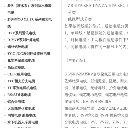
ZR-HYA ZRA-HYA ZA-HYA ZRC-
JHS（潜水泵）系列防水橡套
分类
电缆
线缆型式分类
野外型YQ YZ YC系列橡套电
如果按照线缆的型式，通信电缆分
缆
1、单导线：是指原始的通信电缆，
HYV系列通讯电缆
2、对称电缆：由两根在理想条件下
DJYVP系列计算电缆
3、同轴电缆：将在同一轴线上的内
钢丝铝绞电缆
YGC JGG系列硅橡胶软电缆
【主要产品】
氟塑料耐高温电缆
高压架空线
3.6/6KV-26/35KV交联聚氯乙烯
CEFR船用电缆
乙烯绝缘电线、低烟无卤、阻燃、耐火
YFD预支分支电缆
缆、通讯电缆、绝缘导线、护套电线电
YH系列电焊机电缆
电缆线、铜芯电力电缆、铜芯电线电缆
RS485通讯电缆
绝缘导线：BV BVR RV BLV
铝合金电缆
阻燃耐火绝缘导线：ZRBV ZABV ZBBV 
太阳能光伏接地线
护套线：RVV护套线 RVVP屏蔽护套
同轴电缆 射频电缆
交联电力电缆：VV、VV22、YJV、YJV22
水下机器人专用电缆