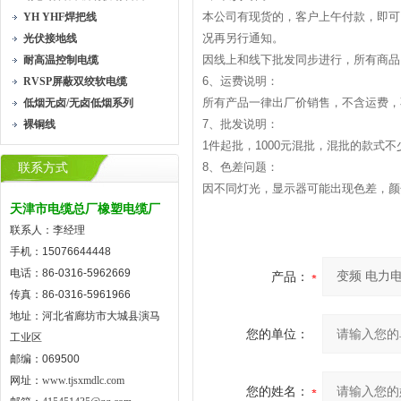
本公司有现货的，客户上午付款，即可
YH YHF焊把线
况再另行通知。
光伏接地线
因线上和线下批发同步进行，所有商品
耐高温控制电缆
6、运费说明：
RVSP屏蔽双绞软电缆
所有产品一律出厂价销售，不含运费，
低烟无卤/无卤低烟系列
7、批发说明：
裸铜线
1件起批，1000元混批，混批的款
8、色差问题：
联系方式
因不同灯光，显示器可能出现色差，颜
天津市电缆总厂橡塑电缆厂
联系人：李经理
手机：15076644448
电话：86-0316-5962669
产品：
传真：86-0316-5961966
地址：河北省廊坊市大城县演马
您的单位：
工业区
邮编：069500
网址：
www.tjsxmdlc.com
您的姓名：