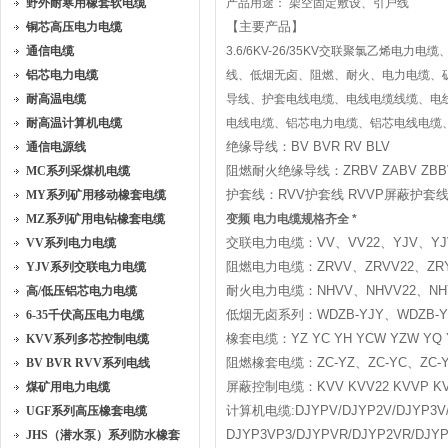
野外耐寒用橡套软电缆
产品用途： 架空固定敷设、引户线
【主要产品】
铜芯高压电力电缆
通信电缆
3.6/6KV-26/35KV交联聚氯乙烯电
铝芯电力电缆
线、低烟无卤、阻燃、耐火、电力电缆、
耐高温电缆
导线、护套电线电缆、电线电缆线缆、电
耐高温计算机电缆
电线电缆、铝芯电力电缆、铝芯电线电缆
绝缘导线：BV BVR RV BLV
通信电源线
阻燃耐火绝缘导线：ZRBV ZABV ZBBV 
MC系列采煤机电缆
护套线：RVV护套线 RVVP屏蔽护套
MY系列矿用移动橡套电缆
MZ系列矿用电钻橡套电缆
变频 电力电缆规格齐全 *
交联电力电缆：VV、VV22、YJV、YJV22
VV系列电力电缆
阻燃电力电缆：ZRVV、ZRVV22、ZRYJ
YJV系列交联电力电缆
耐火电力电缆：NHVV、NHVV22、NHY
高/低压铝芯电力电缆
低烟无卤系列：WDZB-YJY、WDZB-YJY
6-35千伏高压电力电缆
橡套电缆：YZ YC YH YCW YZW YQ
KVV系列多芯控制电缆
阻燃橡套电缆：ZC-YZ、ZC-YC、ZC-YH
BV BVR RVV系列电线
屏蔽控制电缆：KVV KVV22 KVVP KVVP
煤矿用电力电缆
计算机电缆:DJYPV/DJYP2V/DJYP3V/D
UGF系列高压橡套电缆
DJYP3VP3/DJYPVR/DJYP2VR/DJY
JHS（潜水泵）系列防水橡套