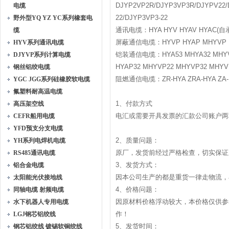
DJYP2VP2R/DJYP3VP3R/DJYPV22/D
电缆
22/DJYP3VP3-22
野外型YQ YZ YC系列橡套电
通讯电缆：HYA HYV HYAV HYAC(自承
缆
屏蔽通信电缆：HYVP HYAP MHYVP 
HYV系列通讯电缆
铠装通信电缆：HYA53 MHYA32 MHYV22 
DJYVP系列计算电缆
HYAP32 MHYVP22 MHYVP32 MHY
钢丝铝绞电缆
阻燃通信电缆：ZR-HYA ZRA-HYA ZA-HY
YGC JGG系列硅橡胶软电缆
氟塑料耐高温电缆
1、付款方式
高压架空线
电汇或需要开具发票的汇款公司账户两
CEFR船用电缆
YFD预支分支电缆
2、质量问题：
YH系列电焊机电缆
原厂，发货前经过严格检查，切实保证
RS485通讯电缆
3、发货方式：
铝合金电缆
因本公司生产的都是重货一律走物流，
太阳能光伏接地线
4、价格问题：
同轴电缆 射频电缆
因原材料价格浮动较大，本价格仅供参
水下机器人专用电缆
作！
LGJ钢芯铝绞线
5、发货时间：
钢芯铝绞线 镀锡软铜绞线