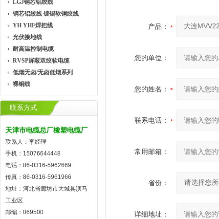
LGJ钢芯铝绞线
钢芯铝绞线 镀锡软铜绞线
YH YHF焊把线
产品：
光伏接地线
耐高温控制电缆
您的单位：
RVSP屏蔽双绞软电缆
低烟无卤/无卤低烟系列
裸铜线
您的姓名：
联系方式
联系电话：
天津市电缆总厂橡塑电缆厂
联系人：李经理
常用邮箱：
手机：15076644448
电话：86-0316-5962669
传真：86-0316-5961966
省份：
地址：河北省廊坊市大城县演马
工业区
邮编：069500
详细地址：