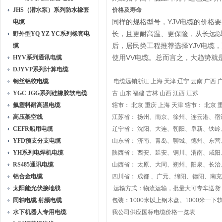
JHS（潜水泵）系列防水橡套
价格及寿命
同样的规格型号，YJV电缆的价格要
电缆
长，且更耐高温、更保险，从长远以
野外型YQ YZ YC系列橡套电
后，居民类工程推荐选择YJV电缆
缆
使用VV电缆。总而言之，大趋势就是
HYV系列通讯电缆
DJYVP系列计算电缆
钢丝铝绞电缆
电缆远销浙江 上海 天津 辽宁 云南 广西 广
YGC JGG系列硅橡胶软电缆
古 山东 福建 吉林 山西 江西 江苏
氟塑料耐高温电缆
辖市： 北京 重庆 上海 天津 辖市： 北京 
高压架空线
江苏省： 扬州、南京、徐州、连云港、
CEFR船用电缆
辽宁省： 沈阳、大连、朝阳、阜新、铁
YFD预支分支电缆
山东省： 济南、青岛、聊城、德州、东
YH系列电焊机电缆
陕西省： 西安、延安、铜川、渭南、咸
RS485通讯电缆
山西省： 太原、大同、朔州、阳泉、长
铝合金电缆
四川省： 成都 、广元、绵阳、德阳、南
太阳能光伏接地线
运输方式：物流运输，批量大可专车送货，
同轴电缆 射频电缆
包装：1000米以上钢木盘。1000米一下
水下机器人专用电缆
我公司供应国标电缆价格一览表