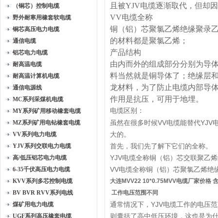
且被YJV电缆逐渐取代，但却
（铜芯）控制电缆
VV电缆全称
野外耐寒用橡套软电缆
铜（铝）芯聚氯乙烯绝缘聚录
铜芯高压电力电缆
的材料都是聚氯乙烯；
通信电缆
产品结构
铝芯电力电缆
由内而外的组成部分分别为导
耐高温电缆
料当然就是铜导体了；绝缘层
耐高温计算机电缆
龙材料，为了防止电缆内部导体
通信电源线
作用是抗压，可用于地埋。
MC系列采煤机电缆
电缆区别：
MY系列矿用移动橡套电缆
虽然在很多时候VV电缆能替代YJV
MZ系列矿用电钻橡套电缆
大的。
VV系列电力电缆
首先，我们先了解下它们的全称。
YJV系列交联电力电缆
YJV电缆全称铜（铝）芯交联聚乙
高/低压铝芯电力电缆
VV电缆全称铜（铝）芯聚氯乙烯绝
6-35千伏高压电力电缆
KVV系列多芯控制电缆
大连MVV22 10*0.75MVV电缆厂家价格 
BV BVR RVV系列电线
工作电压范围不同
通常情况下，YJV电缆工作的电压范围
煤矿用电力电缆
则囊括了高中低压环境，这也是为什
UGF系列高压橡套电缆