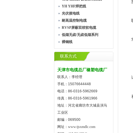
YH YHF焊把线
光伏接地线
耐高温控制电缆
RVSP屏蔽双绞软电缆
低烟无卤/无卤低烟系列
裸铜线
联系方式
天津市电缆总厂橡塑电缆厂
联系人：李经理
手机：15076644448
电话：86-0316-5962669
传真：86-0316-5961966
地址：河北省廊坊市大城县演马
工业区
邮编：069500
网址：
www.tjsxmdlc.com