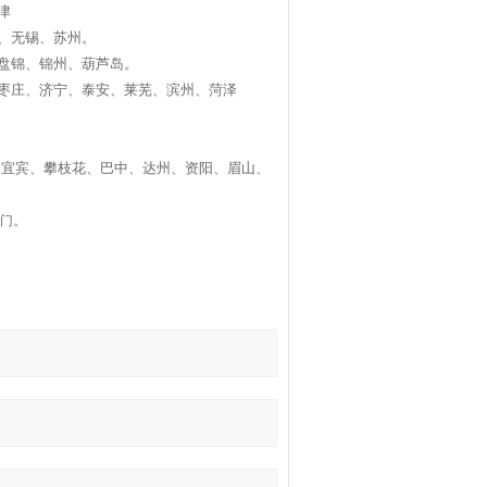
津
、无锡、苏州。
盘锦、锦州、葫芦岛。
枣庄、济宁、泰安、莱芜、滨州、菏泽
、宜宾、攀枝花、巴中、达州、资阳、眉山、
上门。