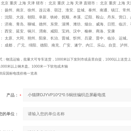
 北京 重庆 上海 天津 辖市： 北京 重庆 上海 天津 直辖市： 北京 重庆 上海 天
： 扬州、南京、徐州、连云港、宿迁、淮安、盐城、泰州、南通、镇江、常州
： 沈阳、大连、朝阳、阜新、铁岭、抚顺、本溪、辽阳、鞍山、丹东、营口、
： 济南、青岛、聊城、德州、东营、淄博、潍坊、烟台、威海、日照、临沂、
： 西安、延安、铜川、渭南、咸阳、宝鸡、汉中、榆林、商洛、安康
： 太原、大同、朔州、阳泉、长治、晋城、忻州、吕梁、晋中、临汾、运城。
： 成都 、广元、绵阳、德阳、南充、广安、遂宁、内江、乐山、自贡、泸州
。
式：物流运输，批量大可专车送货，1000米以下发到市或县里自提，1000以上送货
1000米以上钢木盘。1000米一下软包或木轴
供应国标电缆价格一览表
产品：
您的单位：