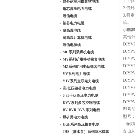
1.工
野外耐寒用橡套软电缆
2.低
铜芯高压电力电缆
3.额
通信电缆
倍。
铝芯电力电缆
小猫牌D
耐高温电缆
其他
耐高温计算机电缆
DJY
通信电源线
DJY
MC系列采煤机电缆
DJY
MY系列矿用移动橡套电缆
DJY
MZ系列矿用电钻橡套电缆
DJY
VV系列电力电缆
DJY
YJV系列交联电力电缆
DJY
高/低压铝芯电力电缆
DJY
6-35千伏高压电力电缆
DJY
KVV系列多芯控制电缆
型号
BV BVR RVV系列电线
型号；D
煤矿用电力电缆
电缆远销
UGF系列高压橡套电缆
古 山东
JHS（潜水泵）系列防水橡套