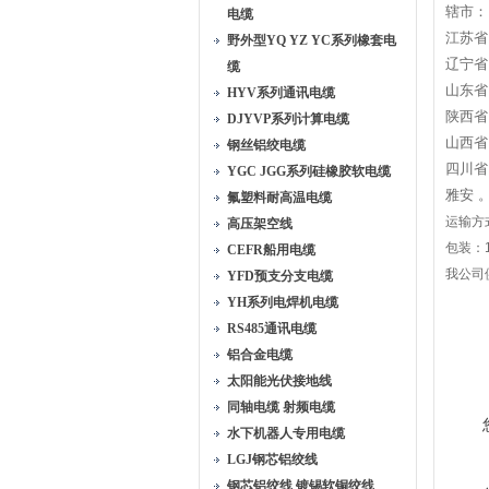
辖市：
电缆
江苏省
野外型YQ YZ YC系列橡套电
辽宁省
缆
山东省
HYV系列通讯电缆
陕西省
DJYVP系列计算电缆
山西省
钢丝铝绞电缆
四川省
YGC JGG系列硅橡胶软电缆
雅安 
氟塑料耐高温电缆
运输方
高压架空线
包装：
CEFR船用电缆
我公司
YFD预支分支电缆
YH系列电焊机电缆
RS485通讯电缆
铝合金电缆
太阳能光伏接地线
同轴电缆 射频电缆
水下机器人专用电缆
LGJ钢芯铝绞线
钢芯铝绞线 镀锡软铜绞线