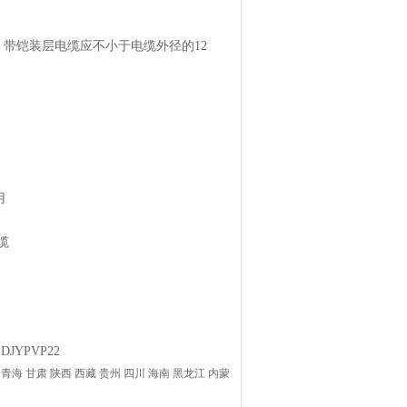
6倍，带铠装层电缆应不小于电缆外径的12
用
电缆
 DJYPVP22
青海 甘肃 陕西 西藏 贵州 四川 海南 黑龙江 内蒙