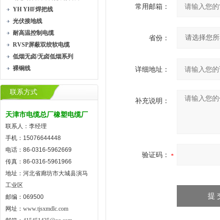
常用邮箱：
YH YHF焊把线
光伏接地线
耐高温控制电缆
省份：
RVSP屏蔽双绞软电缆
低烟无卤/无卤低烟系列
裸铜线
详细地址：
联系方式
补充说明：
天津市电缆总厂橡塑电缆厂
联系人：李经理
手机：15076644448
电话：86-0316-5962669
验证码：
传真：86-0316-5961966
地址：河北省廊坊市大城县演马
工业区
邮编：069500
网址：
www.tjsxmdlc.com