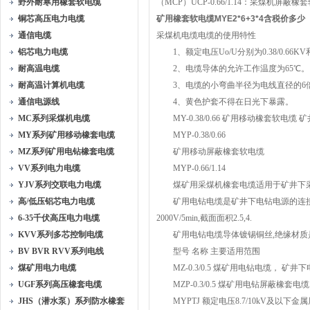
野外耐寒用橡套软电缆
（MCP）UCP-0.66/1.14：采煤机屏
铜芯高压电力电缆
矿用橡套软电缆MYE2*6+3*4含税价多少
通信电缆
采煤机电缆电缆的使用特性
铝芯电力电缆
1、额定电压Uo/U分别为0.38/0.66KV和0.
耐高温电缆
2、电缆导体的允许工作温度为65℃。
耐高温计算机电缆
3、电缆的小弯曲半径为电线直径的6
通信电源线
4、黄色护套不得在日光下暴露。
MC系列采煤机电缆
MY-0.38/0.66 矿用移动橡套软电
MY系列矿用移动橡套电缆
MYP-0.38/0.66
MZ系列矿用电钻橡套电缆
矿用移动屏蔽橡套软电缆
VV系列电力电缆
MYP-0.66/1.14
YJV系列交联电力电缆
煤矿用采煤机橡套电缆适用于矿井下采煤机
高/低压铝芯电力电缆
矿用电钻电缆是矿井下电钻电源的连接线.煤矿用电
6-35千伏高压电力电缆
2000V/5min,截面面积2.5,4.
KVV系列多芯控制电缆
矿用电钻电缆导体镀锡铜丝,绝缘材质是天
BV BVR RVV系列电线
型号 名称 主要适用范围
煤矿用电力电缆
MZ-0.3/0.5 煤矿用电钻电缆， 矿
UGF系列高压橡套电缆
MZP-0.3/0.5 煤矿用电钻屏蔽橡套电缆
JHS（潜水泵）系列防水橡套
MYPTJ 额定电压8.7/10kV及以下金