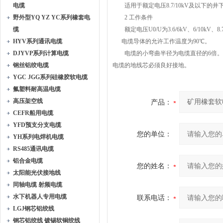
电缆
适用于额定电压8.7/10kV及以下的
野外型YQ YZ YC系列橡套电
2 工作条件
缆
额定电压U0/U为3.6/6kV、6/10kV、8.7
HYV系列通讯电缆
电缆导体的允许工作温度为90℃。
DJYVP系列计算电缆
电缆的小弯曲半径为电缆直径的6倍。
钢丝铝绞电缆
电缆的地线芯必须良好接地。
YGC JGG系列硅橡胶软电缆
氟塑料耐高温电缆
高压架空线
产品：
CEFR船用电缆
YFD预支分支电缆
您的单位：
YH系列电焊机电缆
RS485通讯电缆
铝合金电缆
您的姓名：
太阳能光伏接地线
同轴电缆 射频电缆
水下机器人专用电缆
联系电话：
LGJ钢芯铝绞线
钢芯铝绞线 镀锡软铜绞线