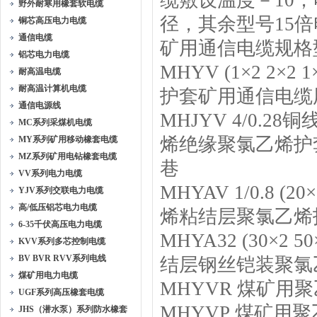
缆敷设温度－10；
野外耐寒用橡套软电缆
径，其余型号15
铜芯高压电力电缆
通信电缆
矿用通信电缆规格
铝芯电力电缆
MHYV (1×2 2×2
耐高温电缆
耐高温计算机电缆
护套矿用通信电缆
通信电源线
MHJYV 4/0.28
MC系列采煤机电缆
烯绝缘聚氯乙烯护
MY系列矿用移动橡套电缆
MZ系列矿用电钻橡套电缆
巷
VV系列电力电缆
MHYAV 1/0.8 (
YJV系列交联电力电缆
高/低压铝芯电力电缆
烯粘结层聚氯乙烯
6-35千伏高压电力电缆
MHYA32 (30×2
KVV系列多芯控制电缆
BV BVR RVV系列电线
结层钢丝铠装聚氯
煤矿用电力电缆
MHYVR 煤矿
UGF系列高压橡套电缆
MHYVP 煤矿
JHS（潜水泵）系列防水橡套