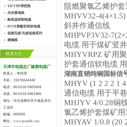
阻燃聚氯乙烯护套
YH YHF焊把线
光伏接地线
MHVV32-4(4
耐高温控制电缆
斜井作通信线
RVSP屏蔽双绞软电缆
MHPVP3V32-7(
低烟无卤/无卤低烟系列
裸铜线
电缆 用于煤矿竖
MHYVRPZ 矿
联系方式
护套通信软电缆 
天津市电缆总厂橡塑电缆厂
湖南直销纯铜国标信号线M
联系人：李经理
手机：15076644448
MHYV (1 2 2 2
电话：86-0316-5962669
通信电缆 用于平
传真：86-0316-5961966
MHJYV 4/0.28
地址：河北省廊坊市大城县演马
工业区
氯乙烯护套煤矿用
邮编：069500
MHYAV 1/0.8 (
网址：
www.tjsxmdlc.com