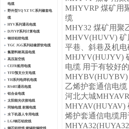
电缆
MHYVRP 煤
野外型YQ YZ YC系列橡套电
缆
缆
HYV系列通讯电缆
MHY32 煤矿
DJYVP系列计算电缆
MHVV(HUVV
钢丝铝绞电缆
平巷、斜巷及机电
YGC JGG系列硅橡胶软电缆
氟塑料耐高温电缆
MHJYV(HUJ
高压架空线
电缆 用于有较好
CEFR船用电缆
YFD预支分支电缆
MHYBV(HUY
YH系列电焊机电缆
乙烯护套通信电缆
RS485通讯电缆
铝合金电缆
河北大城MHYAV
太阳能光伏接地线
MHYAV(HUY
同轴电缆 射频电缆
烯护套通信电缆用
水下机器人专用电缆
LGJ钢芯铝绞线
MHYA32(HUY
钢芯铝绞线 镀锡软铜绞线