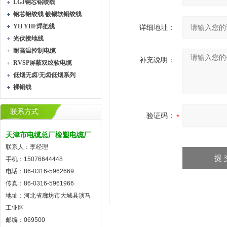
LGJ钢芯铝绞线
钢芯铝绞线 镀锡软铜绞线
YH YHF焊把线
详细地址：
光伏接地线
耐高温控制电缆
补充说明：
RVSP屏蔽双绞软电缆
低烟无卤/无卤低烟系列
裸铜线
联系方式
验证码：
天津市电缆总厂橡塑电缆厂
联系人：李经理
手机：15076644448
电话：86-0316-5962669
传真：86-0316-5961966
地址：河北省廊坊市大城县演马
工业区
邮编：069500