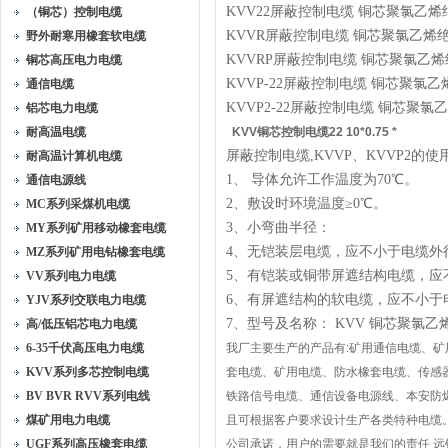
KVV22屏蔽控制电缆 铜芯聚氯乙
（铜芯）控制电缆
KVVR屏蔽控制电缆 铜芯聚氯乙
野外耐寒用橡套软电缆
KVVRP屏蔽控制电缆 铜芯聚氯乙
铜芯高压电力电缆
KVVP-22屏蔽控制电缆 铜芯聚
通信电缆
KVVP2-22屏蔽控制电缆 铜芯
铝芯电力电缆
耐高温电缆
KVV铜芯控制电缆22 10*0.75 *
屏蔽控制电缆,KVVP、KVVP2的
耐高温计算机电缆
1、 导体允许工作温度为70℃。
通信电源线
2、敷设时环境温度≥0℃。
MC系列采煤机电缆
3、小弯曲半径：
MY系列矿用移动橡套电缆
4、无铠装层电缆，应不小于电缆外
MZ系列矿用电钻橡套电缆
5、有铠装或铜带屏遮结构电缆，应
VV系列电力电缆
6、有屏遮结构的软电缆，应不小于
YJV系列交联电力电缆
7、型号及名称： KVV 铜芯聚氯
高/低压铝芯电力电缆
6-35千伏高压电力电缆
我厂主要生产的产品有:矿用通信电缆、
KVV系列多芯控制电缆
套电缆、矿用电缆、防水橡套电缆、传感
BV BVR RVV系列电线
铁路信号电缆、通信设备电源线、本安防
煤矿用电力电缆
且可根据客户要求设计生产各类特种电缆
UGF系列高压橡套电缆
公司承诺，用户的需要就是我们的责任 远销浙江