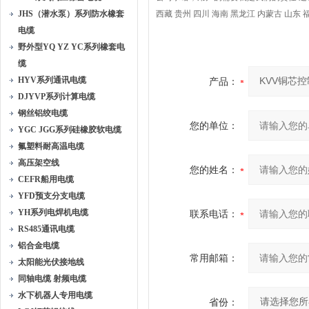
JHS（潜水泵）系列防水橡套
西藏 贵州 四川 海南 黑龙江 内蒙古 山东 
电缆
野外型YQ YZ YC系列橡套电
缆
HYV系列通讯电缆
产品：
DJYVP系列计算电缆
钢丝铝绞电缆
您的单位：
YGC JGG系列硅橡胶软电缆
氟塑料耐高温电缆
高压架空线
您的姓名：
CEFR船用电缆
YFD预支分支电缆
YH系列电焊机电缆
联系电话：
RS485通讯电缆
铝合金电缆
常用邮箱：
太阳能光伏接地线
同轴电缆 射频电缆
水下机器人专用电缆
省份：