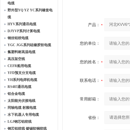
电缆
野外型YQ YZ YC系列橡套电
缆
HYV系列通讯电缆
产品：
DJYVP系列计算电缆
钢丝铝绞电缆
您的单位：
YGC JGG系列硅橡胶软电缆
氟塑料耐高温电缆
高压架空线
您的姓名：
CEFR船用电缆
YFD预支分支电缆
YH系列电焊机电缆
联系电话：
RS485通讯电缆
铝合金电缆
常用邮箱：
太阳能光伏接地线
同轴电缆 射频电缆
水下机器人专用电缆
省份：
LGJ钢芯铝绞线
钢芯铝绞线 镀锡软铜绞线