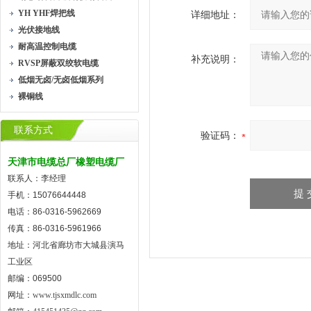
YH YHF焊把线
详细地址：
光伏接地线
耐高温控制电缆
补充说明：
RVSP屏蔽双绞软电缆
低烟无卤/无卤低烟系列
裸铜线
联系方式
验证码：
天津市电缆总厂橡塑电缆厂
联系人：李经理
手机：15076644448
电话：86-0316-5962669
传真：86-0316-5961966
地址：河北省廊坊市大城县演马
工业区
邮编：069500
网址：
www.tjsxmdlc.com