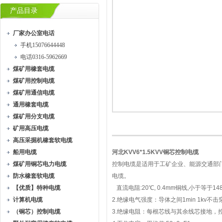
产品目录
厂家办公室电话
手机15076644448
电话0316-5962669
煤矿用橡套电缆
煤矿用控制电缆
煤矿用通信电缆
通用橡套电缆
煤矿用分支电缆
矿用高压电缆
高压采掘机橡套软电缆
船用电缆
河北KVV6*1.5KVV铜芯控制电缆
煤矿用铜芯电力电缆
控制电缆是适用于工矿企业、能源交通部门
防水橡套软电缆
电缆。
【优质】特种电缆
直流电阻:20℃, 0.4mm铜线,小于等于148
计算机电缆
2.绝缘电气强度：导体之间1min 1kv不击穿
（铜芯）控制电缆
3.绝缘电阻：每根芯线与其余线芯接地，控制电缆