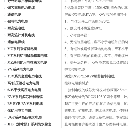
野外耐寒用橡套软电缆
4.工作电容：平均值 52±2nF/km
铜芯高压电力电缆
5.远端串音防卫度：150kHZ时组合的功率
通信电缆
屏蔽控制电缆,KVVP、KVVP2的使用特性
铝芯电力电缆
1、 导体允许工作温度为70℃。
耐高温电缆
2、敷设时环境温度≥0℃。
耐高温计算机电缆
3、小弯曲半径：
通信电源线
4、无铠装层电缆，应不小于电缆外径的6
MC系列采煤机电缆
5、有铠装或铜带屏遮结构电缆，应不小于
MY系列矿用移动橡套电缆
6、有屏遮结构的软电缆，应不小于电缆外
MZ系列矿用电钻橡套电缆
7、型号及名称： KVV 铜芯聚氯乙烯绝
VV系列电力电缆
护套控制电缆
YJV系列交联电力电缆
河北KVV6*1.5KVV铜芯控制电缆
高/低压铝芯电力电缆
控制电缆的材质
6-35千伏高压电力电缆
控制电缆的线芯为铜芯,标称截面2.5mm2及以
KVV系列多芯控制电缆
氯乙烯绝缘为70°C和105°C两个等
BV BVR RVV系列电线
我厂主要生产的产品有:矿用通信电缆、
煤矿用电力电缆
套电缆、矿用电缆、防水橡套电缆、传感
UGF系列高压橡套电缆
铁路信号电缆、通信设备电源线、本安防
JHS（潜水泵）系列防水橡套
且可根据客户要求设计生产各类特种电缆