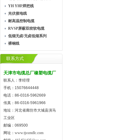
YH YHF焊把线
光伏接地线
耐高温控制电缆
RVSP屏蔽双绞软电缆
低烟无卤/无卤低烟系列
裸铜线
联系方式
天津市电缆总厂橡塑电缆厂
联系人：李经理
手机：15076644448
电话：86-0316-5962669
传真：86-0316-5961966
地址：河北省廊坊市大城县演马
工业区
邮编：069500
网址：
www.tjsxmdlc.com