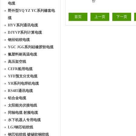
电缆
缆三十年老厂
2*0.
野外型YQ YZ YC系列橡套电
首页
上一页
下一页
缆
HYV系列通讯电缆
DJYVP系列计算电缆
钢丝铝绞电缆
YGC JGG系列硅橡胶软电缆
氟塑料耐高温电缆
高压架空线
CEFR船用电缆
YFD预支分支电缆
YH系列电焊机电缆
RS485通讯电缆
铝合金电缆
太阳能光伏接地线
同轴电缆 射频电缆
水下机器人专用电缆
LGJ钢芯铝绞线
钢芯铝绞线 镀锡软铜绞线