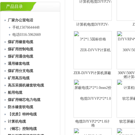
产品目录
厂家办公室电话
计算机电缆DJYP2V-
Z
手机15076644448
3*2*1.5国标价格
DJYVRP4*
电话0316-5962669
燃计算
煤矿用橡套电缆
煤矿用控制电缆
煤矿用通信电缆
通用橡套电缆
煤矿用分支电缆
ZER-DJVVP计算机屏蔽
300V/5
矿用高压电缆
电缆2*2*1.0mm2价格
算机
高压采掘机橡套软电缆
船用电缆
煤矿用铜芯电力电缆
防水橡套软电缆
【优质】特种电缆
计算机电缆
电缆DJYVP2*2*1.0计
软芯屏蔽
（铜芯）控制电缆
算机电缆
DJYPVR-