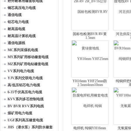
野外耐寒用橡套软电缆
1.5mm
铜芯高压电力电缆
通信电缆
铝芯电力电缆
耐高温电缆
国标包检测BVR RV黄
河北供应
耐高温计算机电缆
绿接地线
BVR16mm
通信电源线
2.5mm4mm10mm
MC系列采煤机电缆
MY系列矿用移动橡套电缆
MZ系列矿用电钻橡套电缆
VV系列电力电缆
YJV系列交联电力电缆
YH16mm YHF25mm防
纯铜焊把线
高/低压铝芯电力电缆
腐电焊机用橡套电缆
YHF10
6-35千伏高压电力电缆
KVV系列多芯控制电缆
BV BVR RVV系列电线
煤矿用电力电缆
UGF系列高压橡套电缆
JHS（潜水泵）系列防水橡套
电焊机 纯铜YH16mm
无氧紫