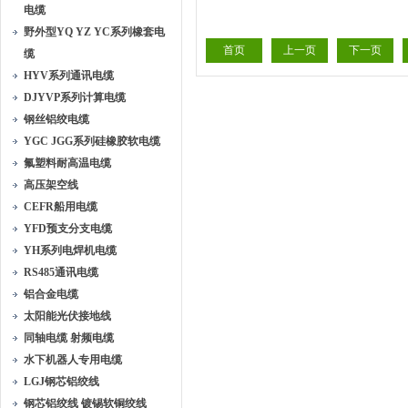
电缆
YHF70mm 95mm
YH35mm 
野外型YQ YZ YC系列橡套电
首页
上一页
下一页
缆
HYV系列通讯电缆
DJYVP系列计算电缆
钢丝铝绞电缆
YGC JGG系列硅橡胶软电缆
氟塑料耐高温电缆
高压架空线
CEFR船用电缆
YFD预支分支电缆
YH系列电焊机电缆
RS485通讯电缆
铝合金电缆
太阳能光伏接地线
同轴电缆 射频电缆
水下机器人专用电缆
LGJ钢芯铝绞线
钢芯铝绞线 镀锡软铜绞线