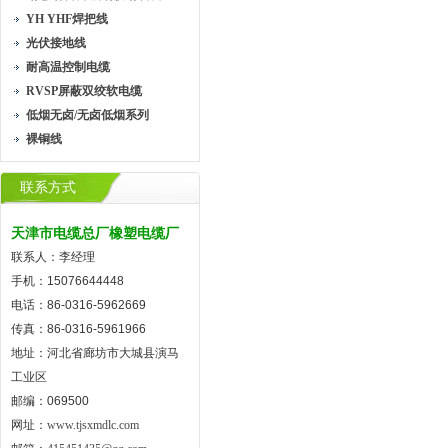
YH YHF焊把线
光伏接地线
耐高温控制电缆
RVSP屏蔽双绞软电缆
低烟无卤/无卤低烟系列
裸铜线
联系方式
天津市电缆总厂橡塑电缆厂
联系人：李经理
手机：15076644448
电话：86-0316-5962669
传真：86-0316-5961966
地址：河北省廊坊市大城县演马
工业区
邮编：069500
网址：
www.tjsxmdlc.com