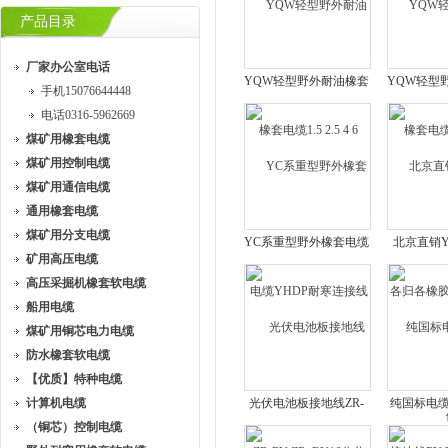
产品目录
厂家办公室电话
YQW轻型野外耐油橡套
YQW轻型
手机15076644448
电缆1.5 2.5 4 6
电缆45
电话0316-5962669
煤矿用橡套电缆
煤矿用控制电缆
煤矿用通信电缆
通用橡套电缆
煤矿用分支电缆
YC系重型野外橡套电缆
北京直销Y
矿用高压电缆
YHDP耐寒连接线
归各橡胶软
高压采掘机橡套软电缆
船用电缆
煤矿用铜芯电力电缆
防水橡套软电缆
【优质】特种电缆
计算机电缆
光伏电池板接地线ZR-
纯国标电
（铜芯）控制电缆
RV ZR_BV16公分
地线RV B