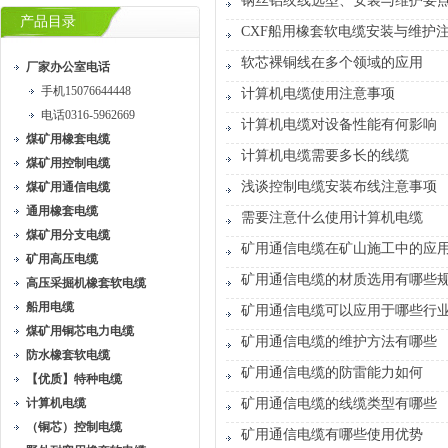
钢丝铝绞线选型、安装与维护要
产品目录
CXF船用橡套软电缆安装与维护
软芯裸铜线在多个领域的应用
厂家办公室电话
手机15076644448
计算机电缆使用注意事项
电话0316-5962669
计算机电缆对设备性能有何影响
煤矿用橡套电缆
计算机电缆需要多长的线缆
煤矿用控制电缆
浅谈控制电缆安装布线注意事项
煤矿用通信电缆
通用橡套电缆
需要注意什么使用计算机电缆
煤矿用分支电缆
矿用通信电缆在矿山施工中的应
矿用高压电缆
矿用通信电缆的材质选用有哪些
高压采掘机橡套软电缆
船用电缆
矿用通信电缆可以应用于哪些行
煤矿用铜芯电力电缆
矿用通信电缆的维护方法有哪些
防水橡套软电缆
矿用通信电缆的防雷能力如何
【优质】特种电缆
计算机电缆
矿用通信电缆的线缆类型有哪些
（铜芯）控制电缆
矿用通信电缆有哪些使用优势