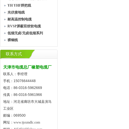
YH YHF焊把线
光伏接地线
耐高温控制电缆
RVSP屏蔽双绞软电缆
低烟无卤/无卤低烟系列
裸铜线
联系方式
天津市电缆总厂橡塑电缆厂
联系人：李经理
手机：15076644448
电话：86-0316-5962669
传真：86-0316-5961966
地址：河北省廊坊市大城县演马
工业区
邮编：069500
网址：
www.tjsxmdlc.com