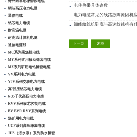
野外耐寒用橡套软电缆
电伴热带具体参数
铜芯高压电力电缆
电力电缆常见的线路故障原因机
通信电缆
铝芯电力电缆
细线绞线机到底与高速绞线机有
耐高温电缆
耐高温计算机电缆
下一页
末页
通信电源线
MC系列采煤机电缆
MY系列矿用移动橡套电缆
MZ系列矿用电钻橡套电缆
VV系列电力电缆
YJV系列交联电力电缆
高/低压铝芯电力电缆
6-35千伏高压电力电缆
KVV系列多芯控制电缆
BV BVR RVV系列电线
煤矿用电力电缆
UGF系列高压橡套电缆
JHS（潜水泵）系列防水橡套