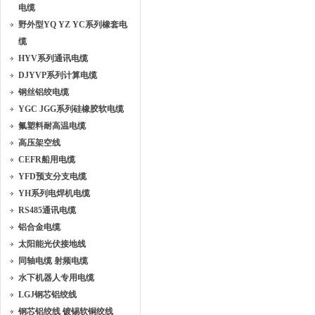
电缆
野外型YQ YZ YC系列橡套电
缆
HYV系列通讯电缆
DJYVP系列计算电缆
钢丝铝绞电缆
YGC JGG系列硅橡胶软电缆
氟塑料耐高温电缆
高压架空线
CEFR船用电缆
YFD预支分支电缆
YH系列电焊机电缆
RS485通讯电缆
铝合金电缆
太阳能光伏接地线
同轴电缆 射频电缆
水下机器人专用电缆
LGJ钢芯铝绞线
钢芯铝绞线 镀锡软铜绞线